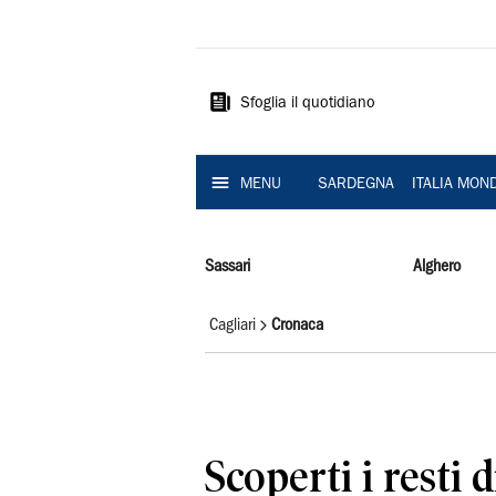
La
Nuova
Sardegna
Sfoglia il quotidiano
MENU
SARDEGNA
ITALIA MON
Sassari
Alghero
Cagliari
Cronaca
Scoperti i resti d