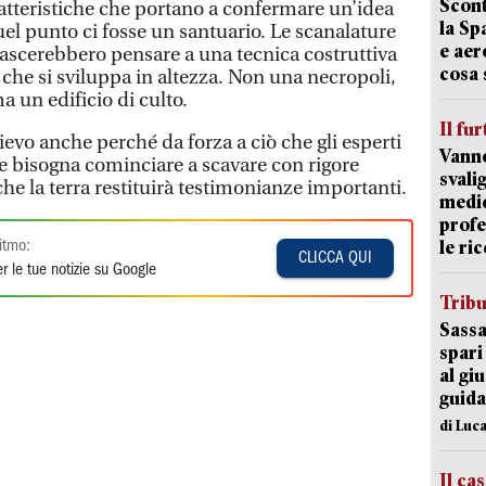
Scont
atteristiche che portano a confermare un’idea
la Sp
uel punto ci fosse un santuario. Le scanalature
e aer
lascerebbero pensare a una tecnica costruttiva
cosa 
 che si sviluppa in altezza. Non una necropoli,
 un edificio di culto.
Il fur
lievo anche perché da forza a ciò che gli esperti
Vanno
he bisogna cominciare a scavare con rigore
svali
che la terra restituirà testimonianze importanti.
medic
profe
le ric
itmo:
CLICCA QUI
r le tue notizie su Google
Trib
Sassa
spari
al giu
guida
di Luca
Il ca