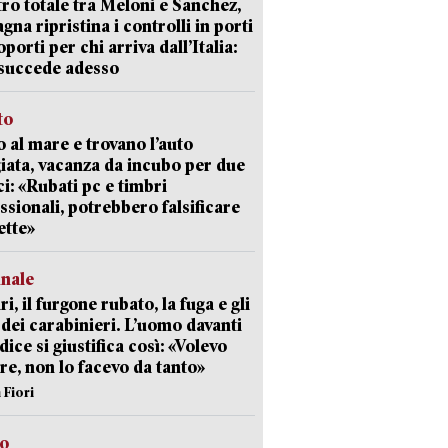
ro totale tra Meloni e Sanchez,
agna ripristina i controlli in porti
oporti per chi arriva dall’Italia:
succede adesso
to
 al mare e trovano l’auto
giata, vacanza da incubo per due
i: «Rubati pc e timbri
ssionali, potrebbero falsificare
ette»
unale
ri, il furgone rubato, la fuga e gli
 dei carabinieri. L’uomo davanti
dice si giustifica così: «Volevo
re, non lo facevo da tanto»
 Fiori
so