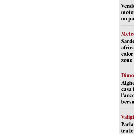
Vend
motor
un pa
Mete
Sarde
afric
calor
zone 
Dimo
Alghe
casa 
l'acc
bersa
Valig
Parla
tra l