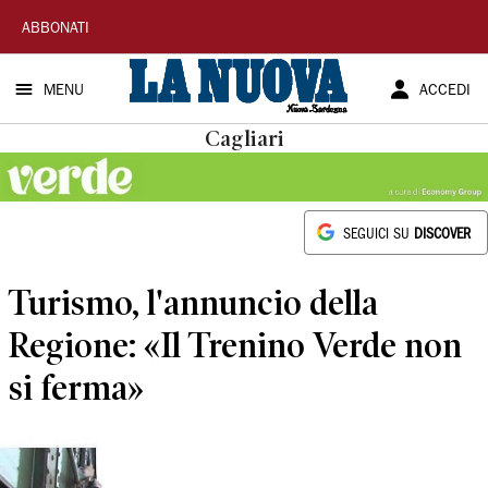
La
ABBONATI
Nuova
MENU
ACCEDI
Sardegna
Cagliari
SEGUICI SU
DISCOVER
Turismo, l'annuncio della
Regione: «Il Trenino Verde non
si ferma»