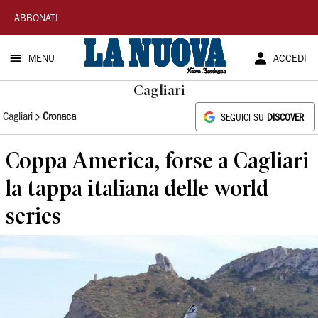
La
ABBONATI
Nuova
MENU
ACCEDI
Sardegna
Cagliari
Cagliari
Cronaca
SEGUICI SU
DISCOVER
Coppa America, forse a Cagliari
la tappa italiana delle world
series