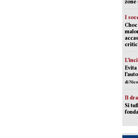
zone 
I soc
Choc 
malor
accas
criti
L’inc
Evita
l’aut
di Nic
Il d
Si tuf
fonda