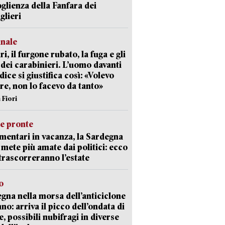
oglienza della Fanfara dei
glieri
unale
ri, il furgone rubato, la fuga e gli
 dei carabinieri. L’uomo davanti
dice si giustifica così: «Volevo
re, non lo facevo da tanto»
 Fiori
ie pronte
mentari in vacanza, la Sardegna
e mete più amate dai politici: ecco
trascorreranno l’estate
o
gna nella morsa dell’anticiclone
ano: arriva il picco dell’ondata di
e, possibili nubifragi in diverse