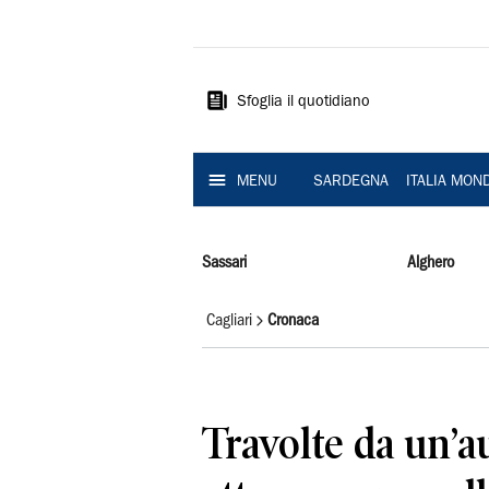
La
Nuova
Sardegna
Sfoglia il quotidiano
MENU
SARDEGNA
ITALIA MON
Sassari
Alghero
Cagliari
Cronaca
Travolte da un’