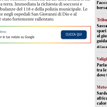
l'acc
a terra. Immediata la richiesta di soccorsi e
bersa
mbulanze del 118 e della polizia municipale. Le
te negli ospedali San Giovanni di Dio e al
è stato fortemente rallentato.
Trib
Sassa
spari
itmo:
CLICCA QUI
al giu
r le tue notizie su Google
guida
di Luca
Valig
Parla
tra l
dove 
Mete
Sarde
afric
calor