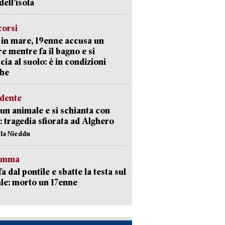
dell’isola
corsi
in mare, 19enne accusa un
e mentre fa il bagno e si
cia al suolo: è in condizioni
che
idente
 un animale e si schianta con
o: tragedia sfiorata ad Alghero
ola Nieddu
ramma
fa dal pontile e sbatte la testa sul
le: morto un 17enne