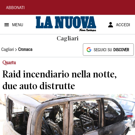
La
ABBONATI
Nuova
MENU
ACCEDI
Sardegna
Cagliari
Cagliari
Cronaca
SEGUICI SU
DISCOVER
Quartu
Raid incendiario nella notte,
due auto distrutte