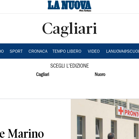
Cagliari
DO
SPORT
CRONACA
TEMPO LIBERO
VIDEO
LANUOVA@SCUO
SCEGLI L'EDIZIONE
Cagliari
Nuoro
le Marino