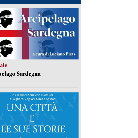
ale
pelago Sardegna