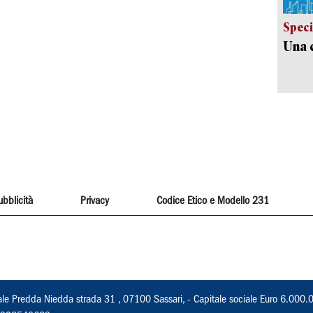
Speci
Una c
ubblicità
Privacy
Codice Etico e Modello 231
ale Predda Niedda strada 31 , 07100 Sassari, - Capitale sociale Euro 6.000.