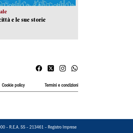
ale
ittà e le sue storie
Cookie policy
Termini e condizioni
000 – R.E.A. SS – 213461 – Registro Imprese