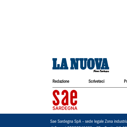
Redazione
Scriveteci
P
Sae Sardegna SpA – sede legale Zona industri