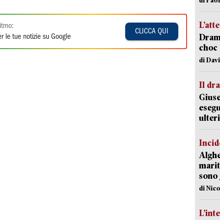
L’att
itmo:
CLICCA QUI
Dramm
r le tue notizie su Google
choc 
di Dav
Il d
Giuse
esegu
ulter
Incid
Alghe
marit
sono 
di Nic
L’int