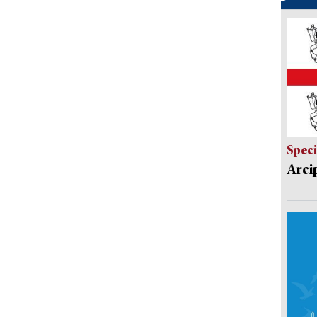
Speci
Arci