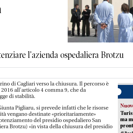
a
tenziare l'azienda ospedaliera Brotzu
o di Cagliari verso la chiusura. Il percorso è
a 2016 all'articolo 4 comma 9, che da
ge di stabilità.
Nuove
unta Pigliaru, si prevede infatti che le risorse
Turis
nità vengano destinate «prioritariamente»
ma ma
l potenziamento del presidio ospedaliero San
pron
ra Brotzu) «in vista della chiusura del presidio
di Pao