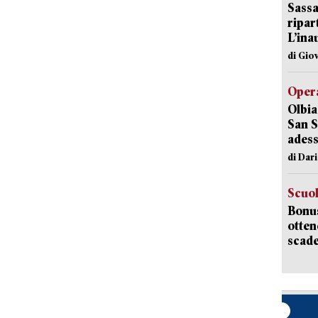
Sassa
ripar
L’ina
di Gio
Opera
Olbia
San S
adess
di Dar
Scuo
Bonus
otten
scade