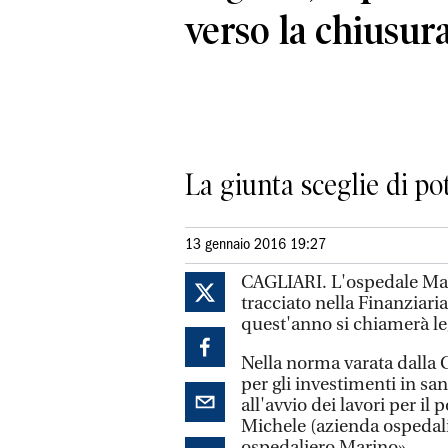
verso la chiusur
La giunta sceglie di po
13 gennaio 2016 19:27
CAGLIARI. L'ospedale Marin
tracciato nella Finanziari
quest'anno si chiamerà leg
Nella norma varata dalla Gi
per gli investimenti in sa
all'avvio dei lavori per i
Michele (azienda ospedalie
ospedaliero Marino».