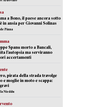
esa
a a Bono, il paese ancora sotto
è in ansia per Giovanni Solinas
ide Pinna
ramma
ppe Spanu morto a Bancali,
ita l’autopsia ma serviranno
iori accertamenti
ente
ro, pirata della strada travolge
o e moglie in moto e scappa:
gravi
ola Nieddu
ervento