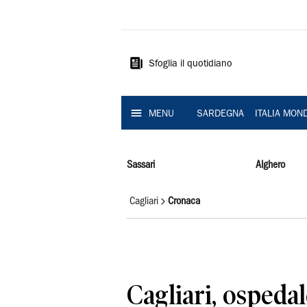
La
Nuova
Sardegna
Sfoglia il quotidiano
MENU
SARDEGNA
ITALIA MON
Sassari
Alghero
Cagliari
Cronaca
Cagliari, ospeda