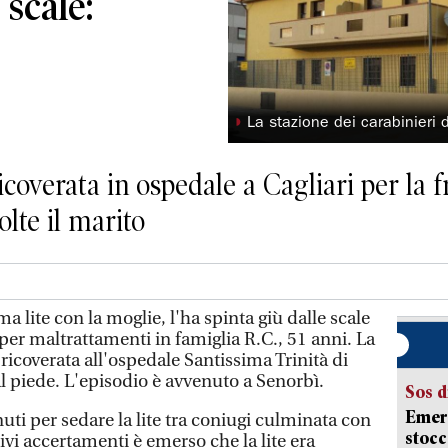
 scale:
◗
La stazione dei carabinieri 
icoverata in ospedale a Cagliari per la f
lte il marito
lite con la moglie, l'ha spinta giù dalle scale
 per maltrattamenti in famiglia R.C., 51 anni. La
 ricoverata all'ospedale Santissima Trinità di
al piede. L'episodio è avvenuto a Senorbì.
Sos d
Emerg
nuti per sedare la lite tra coniugi culminata con
stocc
ivi accertamenti è emerso che la lite era