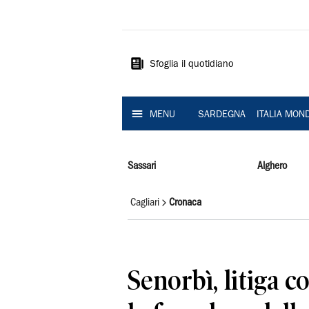
La
Nuova
Sardegna
Sfoglia il quotidiano
MENU
SARDEGNA
ITALIA MON
Sassari
Alghero
Cagliari
Cronaca
Senorbì, litiga c