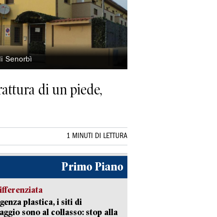
di Senorbì
rattura di un piede,
1 MINUTI DI LETTURA
Primo Piano
ifferenziata
enza plastica, i siti di
aggio sono al collasso: stop alla