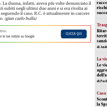
racco
. La donna, infatti, aveva più volte denunciato il
risch
 subiti negli ultimi due anni e si era rivolta ai
succ
o seguendo il caso. R.C. è attualmente in carcere
so.
(gian carlo bulla)
Trasp
Ritar
itmo:
CLICCA QUI
terri
r le tue notizie su Google
sanzi
di And
La vi
Le vi
aggre
dell’
di Pao
Caso
Scont
la Sp