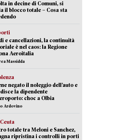
lta in decine di Comuni, si
ia il blocco totale – Cosa sta
edendo
orti
di e cancellazioni, la continuità
toriale è nel caos: la Regione
ona Aeroitalia
rea Massidda
olenza
ene negato il noleggio dell’auto e
disce la dipendente
aeroporto: choc a Olbia
lo Ardovino
 Ceuta
ro totale tra Meloni e Sanchez,
agna ripristina i controlli in porti