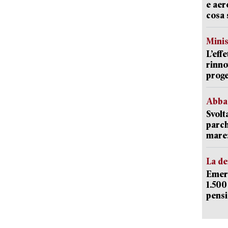
e aer
cosa 
Mini
L’eff
rinno
proge
Abba
Svolt
parch
mare: 
La d
Emerg
1.500
pensi