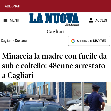
La
ABBONATI
Nuova
MENU
ACCEDI
Sardegna
Cagliari
Cagliari
Cronaca
SEGUICI SU
DISCOVER
Minaccia la madre con fucile da
sub e coltello: 48enne arrestato
a Cagliari