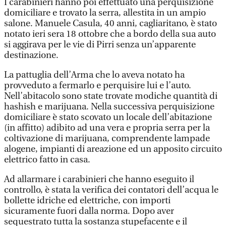
I carabinieri hanno poi effettuato una perquisizione
domiciliare e trovato la serra, allestita in un ampio
salone. Manuele Casula, 40 anni, cagliaritano, è stato
notato ieri sera 18 ottobre che a bordo della sua auto
si aggirava per le vie di Pirri senza un’apparente
destinazione.
La pattuglia dell’Arma che lo aveva notato ha
provveduto a fermarlo e perquisire lui e l’auto.
Nell’abitacolo sono state trovate modiche quantità di
hashish e marijuana. Nella successiva perquisizione
domiciliare è stato scovato un locale dell’abitazione
(in affitto) adibito ad una vera e propria serra per la
coltivazione di marijuana, comprendente lampade
alogene, impianti di areazione ed un apposito circuito
elettrico fatto in casa.
Ad allarmare i carabinieri che hanno eseguito il
controllo, è stata la verifica dei contatori dell’acqua le
bollette idriche ed elettriche, con importi
sicuramente fuori dalla norma. Dopo aver
sequestrato tutta la sostanza stupefacente e il