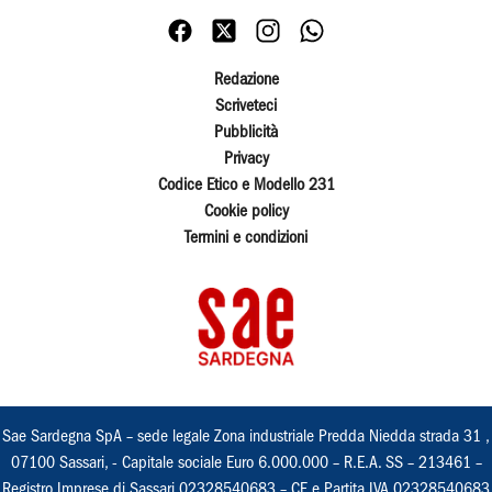
Redazione
Scriveteci
Pubblicità
Privacy
Codice Etico e Modello 231
Cookie policy
Termini e condizioni
Sae Sardegna SpA – sede legale Zona industriale Predda Niedda strada 31 ,
07100 Sassari, - Capitale sociale Euro 6.000.000 – R.E.A. SS – 213461 –
Registro Imprese di Sassari 02328540683 – CF e Partita IVA 02328540683