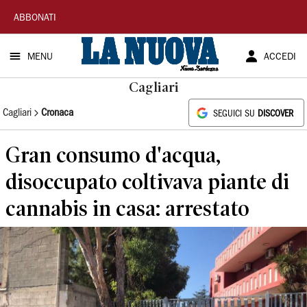
La
ABBONATI
Nuova
MENU
ACCEDI
Sardegna
Cagliari
Cagliari
Cronaca
SEGUICI SU
DISCOVER
Gran consumo d'acqua,
disoccupato coltivava piante di
cannabis in casa: arrestato