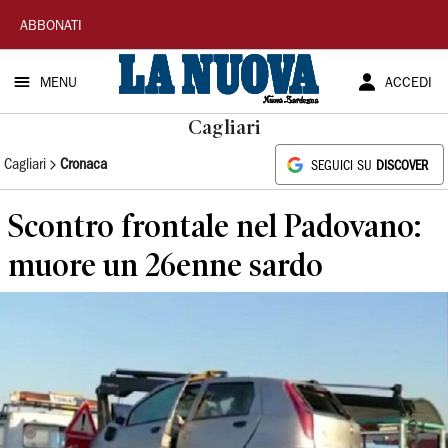
La
ABBONATI
Nuova
MENU
ACCEDI
Sardegna
Cagliari
Cagliari
Cronaca
SEGUICI SU
DISCOVER
Scontro frontale nel Padovano:
muore un 26enne sardo