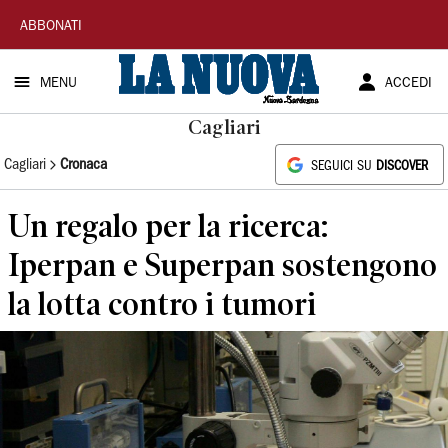
La
ABBONATI
Nuova
MENU
ACCEDI
Sardegna
Cagliari
Cagliari
Cronaca
SEGUICI SU
DISCOVER
Un regalo per la ricerca:
Iperpan e Superpan sostengono
la lotta contro i tumori