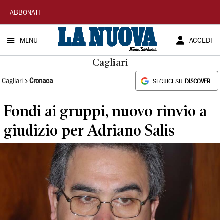
La
ABBONATI
Nuova
MENU
ACCEDI
Sardegna
Cagliari
Cagliari
Cronaca
SEGUICI SU
DISCOVER
Fondi ai gruppi, nuovo rinvio a
giudizio per Adriano Salis