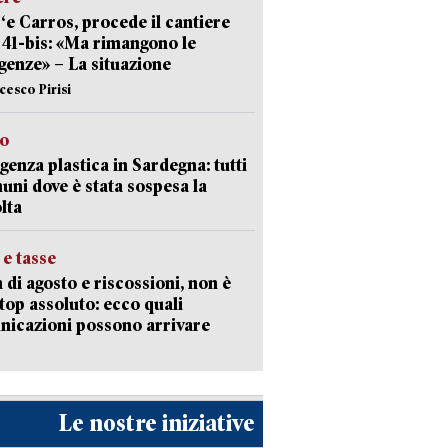
‘e Carros, procede il cantiere
l 41-bis: «Ma rimangono le
enze» – La situazione
cesco Pirisi
so
enza plastica in Sardegna: tutti
uni dove è stata sospesa la
lta
 e tasse
 di agosto e riscossioni, non è
top assoluto: ecco quali
icazioni possono arrivare
Le nostre iniziative