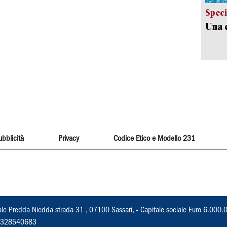
Speci
Una c
ubblicità
Privacy
Codice Etico e Modello 231
ale Predda Niedda strada 31 , 07100 Sassari, - Capitale sociale Euro 6.000.
 02328540683