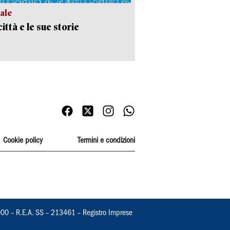
ale
ittà e le sue storie
Cookie policy
Termini e condizioni
000 – R.E.A. SS – 213461 – Registro Imprese