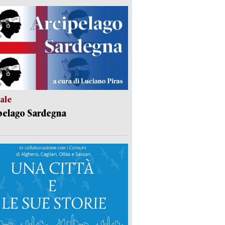
ale
pelago Sardegna