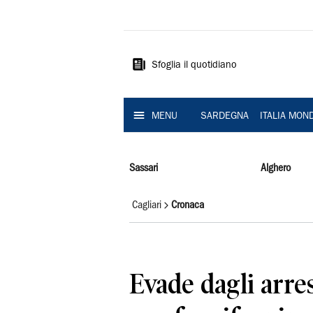
La
Nuova
Sardegna
Sfoglia il quotidiano
MENU
SARDEGNA
ITALIA MON
Sassari
Alghero
Cagliari
Cronaca
Evade dagli arres