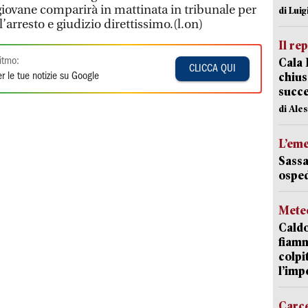
l giovane comparirà in mattinata in tribunale per
di Luig
’arresto e giudizio direttissimo.(l.on)
Il re
Cala 
itmo:
CLICCA QUI
chius
r le tue notizie su Google
succ
di Ale
L’em
Sassa
osped
Mete
Caldo
fiamm
colpi
l’imp
Carc