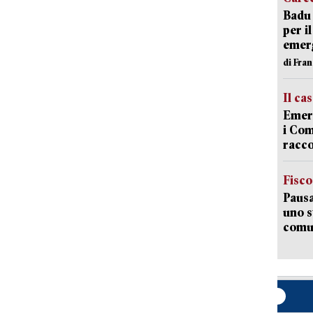
Badu 
per i
emerg
di Fran
Il ca
Emerg
i Com
racco
Fisco
Pausa
uno s
comun