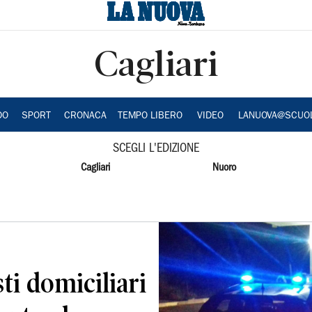
Cagliari
DO
SPORT
CRONACA
TEMPO LIBERO
VIDEO
LANUOVA@SCUO
SCEGLI L'EDIZIONE
Cagliari
Nuoro
ti domiciliari