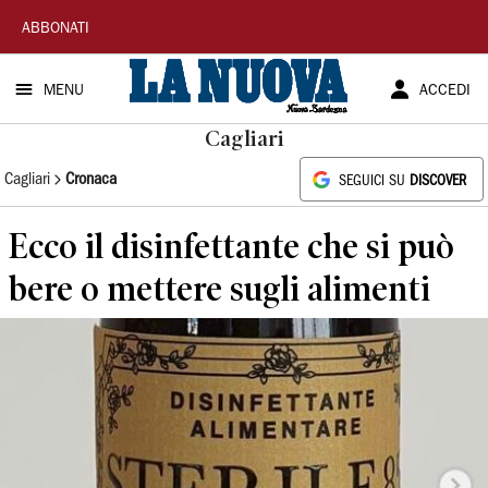
La
ABBONATI
Nuova
MENU
ACCEDI
Sardegna
Cagliari
Cagliari
Cronaca
SEGUICI SU
DISCOVER
Ecco il disinfettante che si può
bere o mettere sugli alimenti