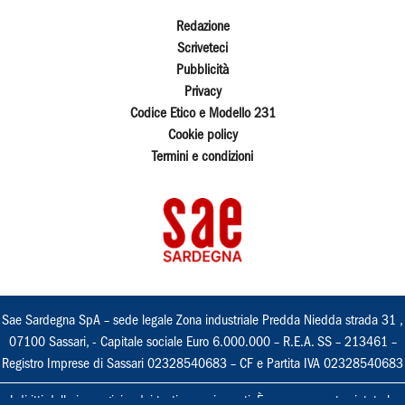
Redazione
Scriveteci
Pubblicità
Privacy
Codice Etico e Modello 231
Cookie policy
Termini e condizioni
Sae Sardegna SpA – sede legale Zona industriale Predda Niedda strada 31 ,
07100 Sassari, - Capitale sociale Euro 6.000.000 – R.E.A. SS – 213461 –
Registro Imprese di Sassari 02328540683 – CF e Partita IVA 02328540683
I diritti delle immagini e dei testi sono riservati. È espressamente vietata la