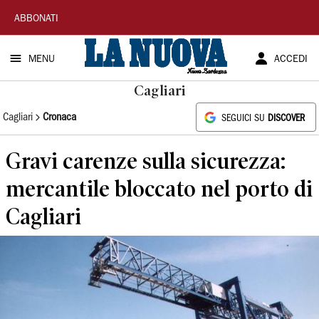
La
ABBONATI
Nuova
MENU
ACCEDI
Sardegna
Cagliari
Cagliari
Cronaca
SEGUICI SU
DISCOVER
Gravi carenze sulla sicurezza:
mercantile bloccato nel porto di
Cagliari