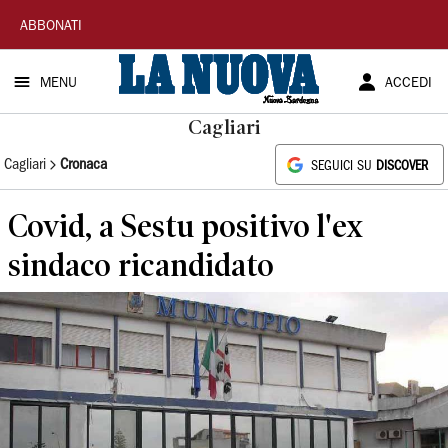
La
ABBONATI
Nuova
MENU
ACCEDI
Sardegna
Cagliari
Cagliari
Cronaca
SEGUICI SU
DISCOVER
Covid, a Sestu positivo l'ex
sindaco ricandidato