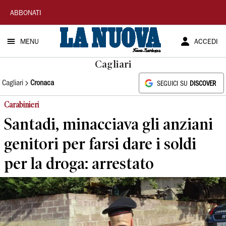
La
ABBONATI
Nuova
MENU
ACCEDI
Sardegna
Cagliari
Cagliari
Cronaca
SEGUICI SU
DISCOVER
Carabinieri
Santadi, minacciava gli anziani
genitori per farsi dare i soldi
per la droga: arrestato