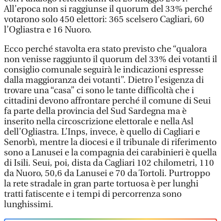
All’epoca non si raggiunse il quorum del 33% perché
votarono solo 450 elettori: 365 scelsero Cagliari, 60
l’Ogliastra e 16 Nuoro.
Ecco perché stavolta era stato previsto che “qualora
non venisse raggiunto il quorum del 33% dei votanti il
consiglio comunale seguirà le indicazioni espresse
dalla maggioranza dei votanti”. Dietro l’esigenza di
trovare una “casa” ci sono le tante difficoltà che i
cittadini devono affrontare perché il comune di Seui
fa parte della provincia del Sud Sardegna ma è
inserito nella circoscrizione elettorale e nella Asl
dell’Ogliastra. L’Inps, invece, è quello di Cagliari e
Senorbì, mentre la diocesi e il tribunale di riferimento
sono a Lanusei e la compagnia dei carabinieri è quella
di Isili. Seui, poi, dista da Cagliari 102 chilometri, 110
da Nuoro, 50,6 da Lanusei e 70 da Tortoli. Purtroppo
la rete stradale in gran parte tortuosa è per lunghi
tratti fatiscente e i tempi di percorrenza sono
lunghissimi.