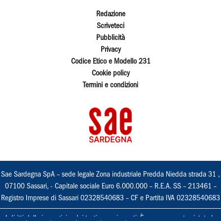
Redazione
Scriveteci
Pubblicità
Privacy
Codice Etico e Modello 231
Cookie policy
Termini e condizioni
Sae Sardegna SpA – sede legale Zona industriale Predda Niedda strada 31 ,
07100 Sassari, - Capitale sociale Euro 6.000.000 – R.E.A. SS – 213461 –
Registro Imprese di Sassari 02328540683 – CF e Partita IVA 02328540683
I diritti delle immagini e dei testi sono riservati. È espressamente vietata la