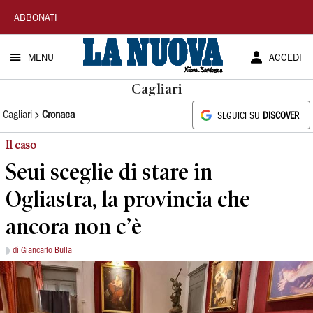
La
ABBONATI
Nuova
MENU
ACCEDI
Sardegna
Cagliari
Cagliari
Cronaca
SEGUICI SU
DISCOVER
Il caso
Seui sceglie di stare in
Ogliastra, la provincia che
ancora non c’è
di Giancarlo Bulla