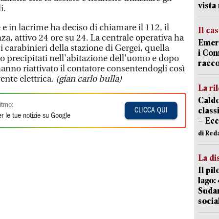
vist
i.
 e in lacrime ha deciso di chiamare il 112, il
Il ca
, attivo 24 ore su 24. La centrale operativa ha
Emerg
carabinieri della stazione di Gergei, quella
i Com
ono precipitati nell'abitazione dell'uomo e dopo
racco
 hanno riattivato il contatore consentendogli così
rente elettrica.
(gian carlo bulla)
La ri
Caldo
itmo:
classi
CLICCA QUI
r le tue notizie su Google
– Ecc
di Red
La di
Il pi
lago:
Sudam
socia