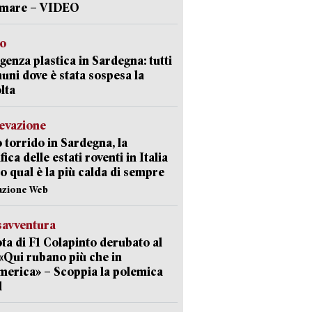
a mare – VIDEO
so
enza plastica in Sardegna: tutti
uni dove è stata sospesa la
lta
levazione
 torrido in Sardegna, la
fica delle estati roventi in Italia
o qual è la più calda di sempre
azione Web
savventura
lota di F1 Colapinto derubato al
 «Qui rubano più che in
erica» – Scoppia la polemica
l