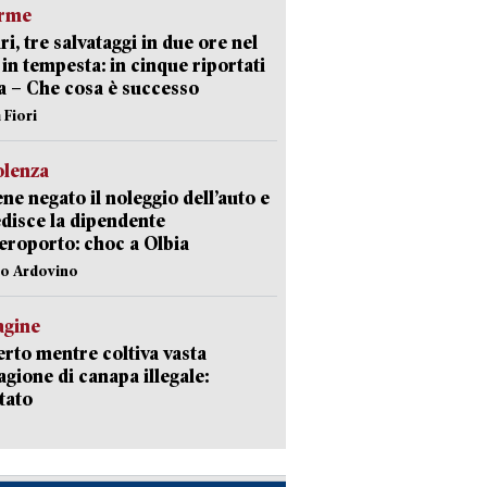
arme
ri, tre salvataggi in due ore nel
in tempesta: in cinque riportati
va – Che cosa è successo
 Fiori
olenza
ene negato il noleggio dell’auto e
disce la dipendente
aeroporto: choc a Olbia
lo Ardovino
agine
rto mentre coltiva vasta
agione di canapa illegale:
tato