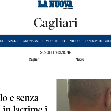
Cagliari
DO
SPORT
CRONACA
TEMPO LIBERO
VIDEO
LANUOVA@SCUO
SCEGLI L'EDIZIONE
Cagliari
Nuoro
olo e senza
 in lacrime i