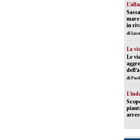
L’all
Sassa
mare 
in ri
di Luca
La vi
Le vi
aggre
dell’
di Pao
L’ind
Scope
piant
arres