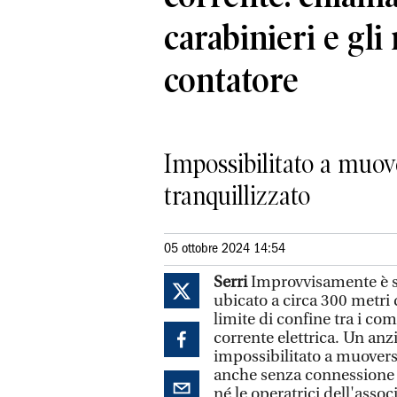
carabinieri e gli 
contatore
Impossibilitato a muover
tranquillizzato
05 ottobre 2024 14:54
Serri
Improvvisamente è sca
ubicato a circa 300 metri d
limite di confine tra i co
corrente elettrica. Un anz
impossibilitato a muoversi
anche senza connessione a
né le operatrici dell'assoc