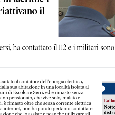
riattivano il
si, ha contattato il 112 e i militari son
ttato il contatore dell'energia elettrica,
alla sua abitazione in una località isolata al
muni di Escolca e Serri, ed è rimasto senza
iano pensionato, che vive solo, malato e
L’all
, è rimasto oltre che senza corrente elettrica
Notte
 internet, non ha potuto pertanto contattare
distr
iazione che lo assiste e neanche utilizzare gli