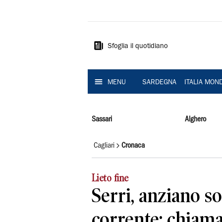
La
Nuova
Sardegna
Sfoglia il quotidiano
MENU
SARDEGNA
ITALIA MON
Sassari
Alghero
Cagliari
Cronaca
Lieto fine
Serri, anziano s
corrente: chiama