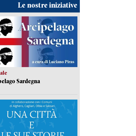
Le nostre iniziative
ale
pelago Sardegna