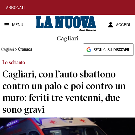
La
ABBONATI
Nuova
MENU
ACCEDI
Sardegna
Cagliari
Cagliari
Cronaca
SEGUICI SU
DISCOVER
Lo schianto
Cagliari, con l’auto sbattono
contro un palo e poi contro un
muro: feriti tre ventenni, due
sono gravi