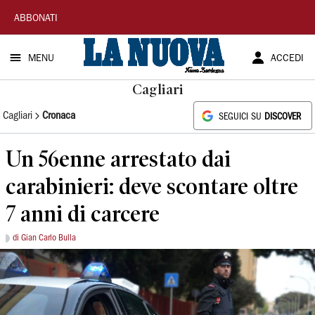
La
ABBONATI
Nuova
MENU
ACCEDI
Sardegna
Cagliari
Cagliari
Cronaca
SEGUICI SU
DISCOVER
Un 56enne arrestato dai
carabinieri: deve scontare oltre
7 anni di carcere
di Gian Carlo Bulla