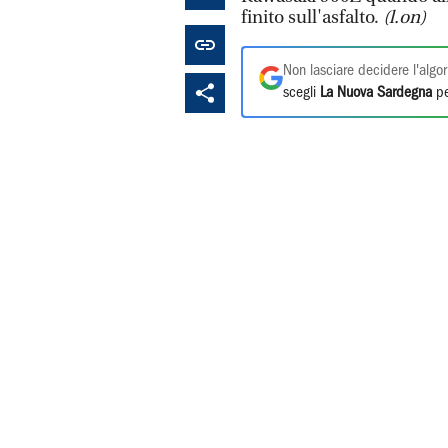
finito sull'asfalto.
(l.on)
Non lasciare decidere l'algor
scegli
La Nuova Sardegna
pe