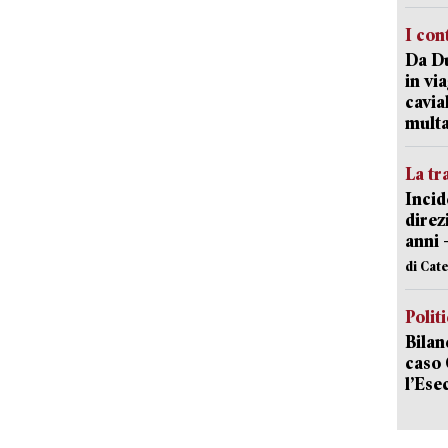
I con
Da Du
in vi
cavia
mult
La tr
Incid
direz
anni 
di Cat
Polit
Bilan
caso 
l’Ese