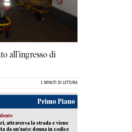
o all’ingresso di
1 MINUTI DI LETTURA
Primo Piano
idente
ri, attraversa la strada e viene
lta da un’auto: donna in codice