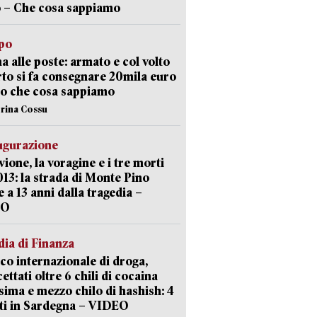
 – Che cosa sappiamo
lpo
a alle poste: armato e col volto
to si fa consegnare 20mila euro
o che cosa sappiamo
erina Cossu
ugurazione
uvione, la voragine e i tre morti
013: la strada di Monte Pino
e a 13 anni dalla tragedia –
EO
ia di Finanza
ico internazionale di droga,
cettati oltre 6 chili di cocaina
sima e mezzo chilo di hashish: 4
ti in Sardegna – VIDEO