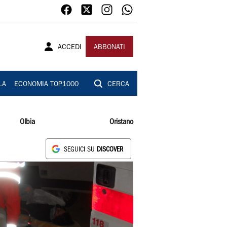
ACCEDI
ABBONATI
LA
ECONOMIA TOP1000
CERCA
Olbia
Oristano
SEGUICI SU
DISCOVER