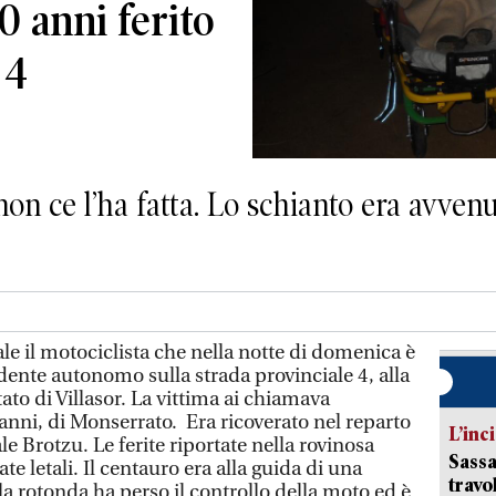
0 anni ferito
 4
 ce l’ha fatta. Lo schianto era avvenut
e il motociclista che nella notte di domenica è
dente autonomo sulla strada provinciale 4, alla
ato di Villasor. La vittima ai chiamava
 anni, di Monserrato. Era ricoverato nel reparto
L’inc
 Brotzu. Le ferite riportate nella rovinosa
Sassa
e letali. Il centauro era alla guida di una
travo
 rotonda ha perso il controllo della moto ed è