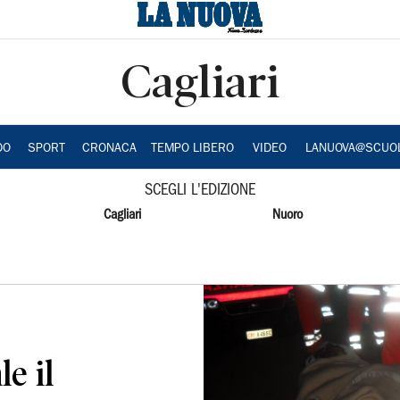
Cagliari
DO
SPORT
CRONACA
TEMPO LIBERO
VIDEO
LANUOVA@SCUO
SCEGLI L'EDIZIONE
Cagliari
Nuoro
e il