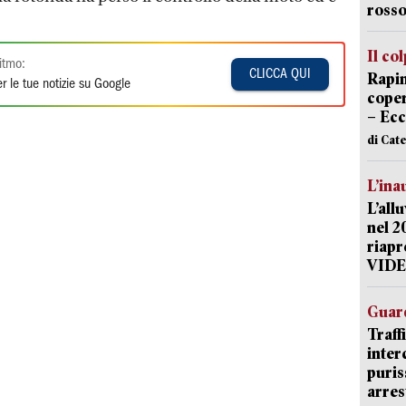
rosso
Il co
itmo:
CLICCA QUI
Rapin
r le tue notizie su Google
coper
– Ecc
di Cat
L’ina
L’all
nel 2
riapr
VID
Guard
Traff
inter
puris
arres