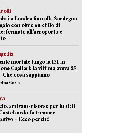
trolli
bai a Londra fino alla Sardegna
aggio con oltre un chilo di
le: fermato all’aeroporto e
ato
agedia
ente mortale lungo la 131 in
ione Cagliari: la vittima aveva 53
– Che cosa sappiamo
erina Cossu
ica
cio, arrivano risorse per tutti: il
Castelsardo fa tremare
cutivo – Ecco perché