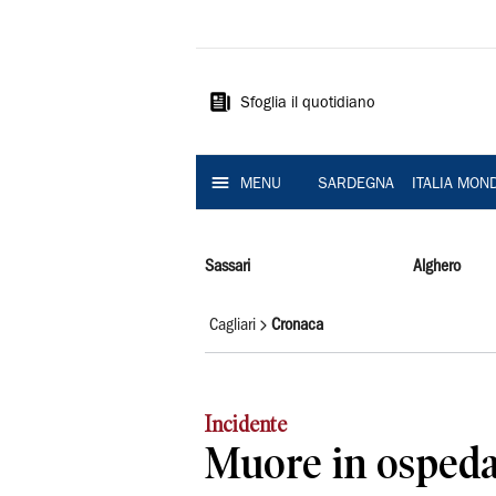
La
Nuova
Sardegna
Sfoglia il quotidiano
MENU
SARDEGNA
ITALIA MON
Sassari
Alghero
Cagliari
Cronaca
Incidente
Muore in ospedal