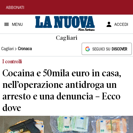
La
ABBONATI
Nuova
MENU
ACCEDI
Sardegna
Cagliari
Cagliari
Cronaca
SEGUICI SU
DISCOVER
I controlli
Cocaina e 50mila euro in casa,
nell’operazione antidroga un
arresto e una denuncia – Ecco
dove