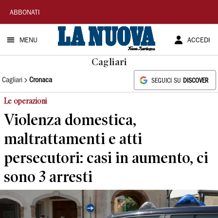
La
ABBONATI
Nuova
MENU
ACCEDI
Sardegna
Cagliari
Cagliari
Cronaca
SEGUICI SU
DISCOVER
Le operazioni
Violenza domestica,
maltrattamenti e atti
persecutori: casi in aumento, ci
sono 3 arresti