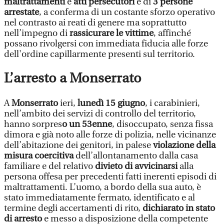
maltrattamenti
e
atti persecutori
è di
3 persone
arrestate
, a conferma di un costante sforzo operativo
nel contrasto ai reati di genere ma soprattutto
nell’impegno di
rassicurare le vittime
, affinché
possano rivolgersi con immediata fiducia alle forze
dell'ordine capillarmente presenti sul territorio.
L’arresto a Monserrato
A
Monserrato
ieri,
lunedì 15 giugno
, i carabinieri,
nell’ambito dei servizi di controllo del territorio,
hanno sorpres
o un 53enne
, disoccupato, senza fissa
dimora e già noto alle forze di polizia, nelle vicinanze
dell’abitazione dei genitori, in palese
violazione della
misura coercitiva
dell’allontanamento dalla casa
familiare e del relativo
divieto di avvicinarsi
alla
persona offesa per precedenti fatti inerenti episodi di
maltrattamenti. L’uomo, a bordo della sua auto, è
stato immediatamente fermato, identificato e al
termine degli accertamenti di rito,
dichiarato in stato
di arresto
e messo a disposizione della competente