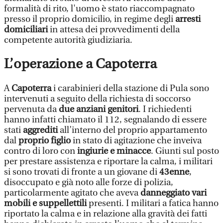
formalità di rito, l'uomo è stato riaccompagnato
presso il proprio domicilio, in regime degli
arresti
domiciliari
in attesa dei provvedimenti della
competente autorità giudiziaria.
L’operazione a Capoterra
A
Capoterra
i carabinieri della stazione di Pula sono
intervenuti a seguito della richiesta di soccorso
pervenuta da
due anziani genitori
. I richiedenti
hanno infatti chiamato il 112, segnalando di essere
stati
aggrediti
all’interno del proprio appartamento
dal
proprio figlio
in stato di agitazione che inveiva
contro di loro con
ingiurie e minacce
. Giunti sul posto
per prestare assistenza e riportare la calma, i militari
si sono trovati di fronte a un giovane di
43enne
,
disoccupato e già noto alle forze di polizia,
particolarmente agitato che aveva
danneggiato vari
mobili e suppellettili
presenti. I militari a fatica hanno
riportato la calma e in relazione alla gravità dei fatti