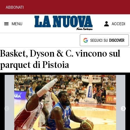
La
ABBONATI
Nuova
MENU
ACCEDI
Sardegna
SEGUICI SU
DISCOVER
Basket, Dyson & C. vincono sul
parquet di Pistoia