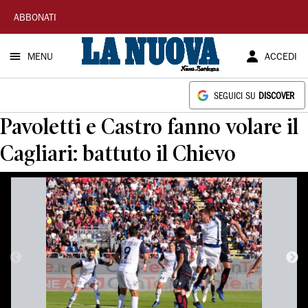
La
ABBONATI
Nuova
MENU
ACCEDI
Sardegna
SEGUICI SU
DISCOVER
Pavoletti e Castro fanno volare il
Cagliari: battuto il Chievo