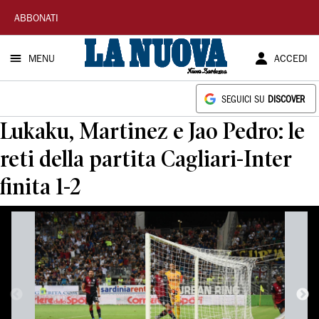
La
ABBONATI
Nuova
MENU
ACCEDI
Sardegna
SEGUICI SU
DISCOVER
Lukaku, Martinez e Jao Pedro: le
reti della partita Cagliari-Inter
finita 1-2