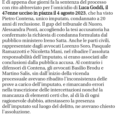
È di appena due giorni fa la sentenza del processo
con rito abbreviato per l’omicidio di
Luca Goddi, il
47enne ucciso in piazza il 4 agosto 2023
, che ha visto
Pietro Contena, unico imputato, condannato a 20
anni di reclusione. Il gup del tribunale di Nuoro,
Alessandra Ponti, accogliendo la tesi accusatoria ha
confermato la richiesta di condanna formulata dal
pubblico ministero Ireno Satta. Anche le parti civili,
rappresentate dagli avvocati Lorenzo Soro, Pasquale
Ramazzotti e Nicoletta Mani, nel ribadire l’assoluta
responsabilità dell’imputato, si erano associati alle
conclusioni dalla pubblica accusa. Al contrario i
difensori di Contena, gli avvocati Basilio Brodu e
Martino Salis, sin dall’inizio della vicenda
processuale avevano ribadito l’inconsistenza delle
prove a carico dell’imputato, e rimarcando errori
nella trascrizione delle intercettazioni nonché la
mancanza di elementi certi che, al di là di ogni
ragionevole dubbio, attestassero la presenza
dell’imputato sul luogo del delitto, ne avevano chiesto
l’assoluzione.