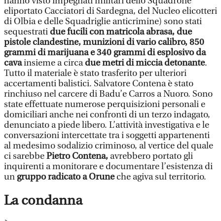
hanno visto impegnati militari dello Squadrone
eliportato Cacciatori di Sardegna, del Nucleo elicotteri
di Olbia e delle Squadriglie anticrimine) sono stati
sequestrati
due fucili con matricola abrasa, due
pistole clandestine, munizioni di vario calibro, 850
grammi di marijuana e 340 grammi di esplosivo da
cava
insieme a circa
due metri di miccia detonante
.
Tutto il materiale è stato trasferito per ulteriori
accertamenti balistici. Salvatore Contena è stato
rinchiuso nel carcere di Badu’e Carros a Nuoro. Sono
state effettuate numerose perquisizioni personali e
domiciliari anche nei confronti di un terzo indagato,
denunciato a piede libero. L’attività investigativa e le
conversazioni intercettate tra i soggetti appartenenti
al medesimo sodalizio criminoso, al vertice del quale
ci sarebbe
Pietro Contena,
avrebbero portato gli
inquirenti a monitorare e documentare l’esistenza di
un
gruppo radicato a Orune
che agiva sul territorio.
La condanna