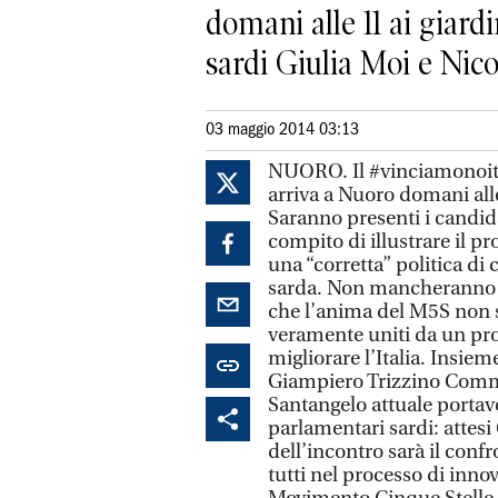
domani alle 11 ai giard
sardi Giulia Moi e Nicol
03 maggio 2014 03:13
NUORO. Il #vinciamonoito
arriva a Nuoro domani alle
Saranno presenti i candidat
compito di illustrare il
una “corretta” politica di 
sarda. Non mancheranno i 
che l’anima del M5S non s
veramente uniti da un pr
migliorare l’Italia. Insie
Giampiero Trizzino Commi
Santangelo attuale portav
parlamentari sardi: attesi
dell’incontro sarà il confr
tutti nel processo di innov