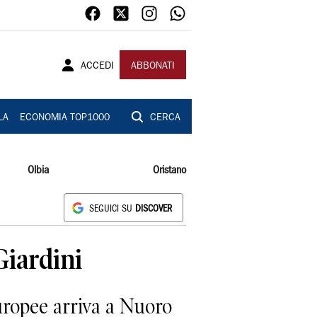
ACCEDI
ABBONATI
LA
ECONOMIA TOP1000
CERCA
Olbia
Oristano
SEGUICI SU
DISCOVER
Giardini
uropee arriva a Nuoro