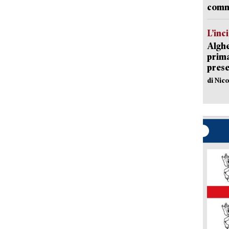
comm
L’inc
Alghe
prima 
prese
di Nic