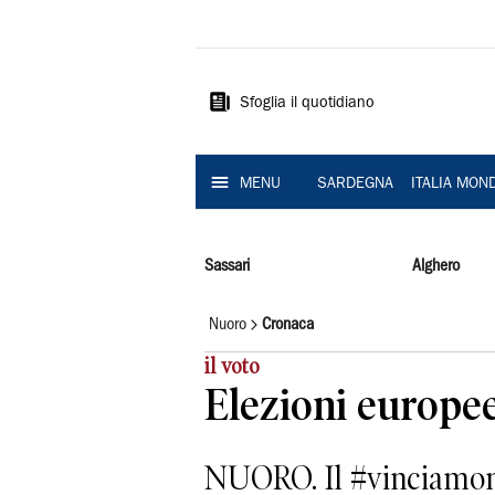
La
Nuova
Sardegna
Sfoglia il quotidiano
MENU
SARDEGNA
ITALIA MON
Sassari
Alghero
Nuoro
Cronaca
il voto
Elezioni europee,
NUORO. Il #vinciamono