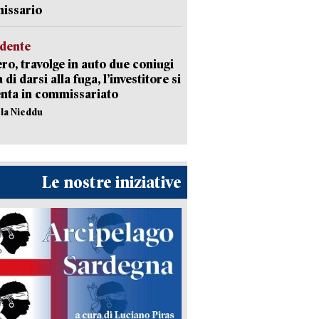
issario
idente
ro, travolge in auto due coniugi
di darsi alla fuga, l’investitore si
nta in commissariato
ola Nieddu
Le nostre iniziative