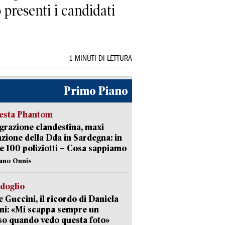
 presenti i candidati
1 MINUTI DI LETTURA
Primo Piano
iesta Phantom
razione clandestina, maxi
zione della Dda in Sardegna: in
e 100 poliziotti – Cosa sappiamo
iano Onnis
rdoglio
 Guccini, il ricordo di Daniela
ni: «Mi scappa sempre un
so quando vedo questa foto»