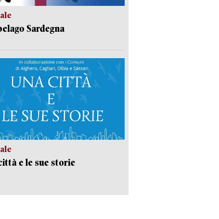
ale
pelago Sardegna
ale
ittà e le sue storie