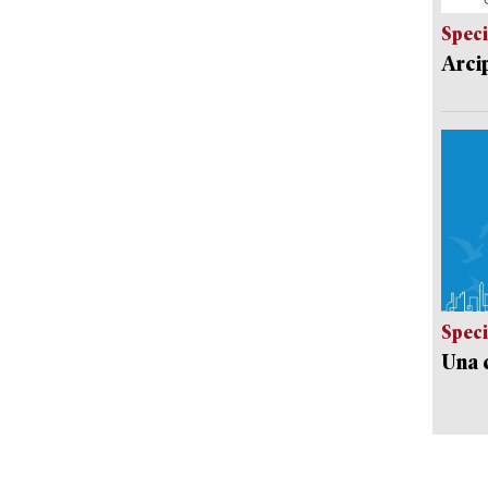
Speci
Arci
Speci
Una c