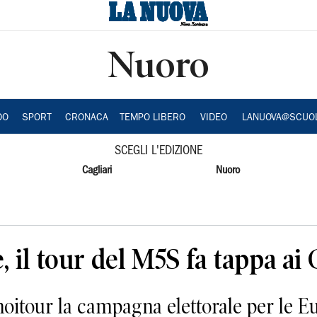
Nuoro
DO
SPORT
CRONACA
TEMPO LIBERO
VIDEO
LANUOVA@SCUO
SCEGLI L'EDIZIONE
Cagliari
Nuoro
 il tour del M5S fa tappa ai 
itour la campagna elettorale per le E