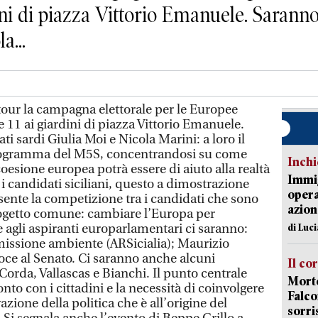
ini di piazza Vittorio Emanuele. Saranno
a...
ur la campagna elettorale per le Europee
 11 ai giardini di piazza Vittorio Emanuele.
i sardi Giulia Moi e Nicola Marini: a loro il
 programma del M5S, concentrandosi su come
Inch
coesione europea potrà essere di aiuto alla realtà
Immig
candidati siciliani, questo a dimostrazione
opera
ente la competizione tra i candidati che sono
azion
ogetto comune: cambiare l’Europa per
me agli aspiranti europarlamentari ci saranno:
di Luc
ssione ambiente (ARSicialia); Maurizio
oce al Senato. Ci saranno anche alcuni
Il co
 Corda, Vallascas e Bianchi. Il punto centrale
Morte
onto con i cittadini e la necessità di coinvolgere
Falco
azione della politica che è all’origine del
sorri