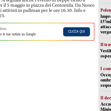
Si segnala anche l’evento di Beppe Grillo a
r il 5 maggio in piazza dei Centomila. Da Nuoro
Pole
i attivisti in pullman per le ore 16.30. Info e
25.
Impr
137mi
attac
itmo:
vergo
CLICCA QUI
r le tue notizie su Google
Il tr
Vesti
osped
I con
Occup
ombrel
sequ
Il de
Accad
Minis