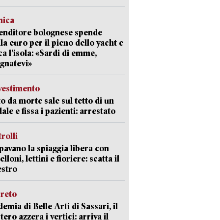
mica
enditore bolognese spende
la euro per il pieno dello yacht e
ca l’isola: «Sardi di emme,
gnatevi»
avestimento
to da morte sale sul tetto di un
ale e fissa i pazienti: arrestato
trolli
avano la spiaggia libera con
loni, lettini e fioriere: scatta il
estro
creto
emia di Belle Arti di Sassari, il
tero azzera i vertici: arriva il