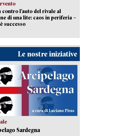
ervento
 contro l’auto del rivale al
ne di una lite: caos in periferia –
è successo
Le nostre iniziative
ale
pelago Sardegna