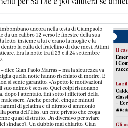
enti per Sa Die e poi valuterà se dimet
rimbombano ancora nella testa di Giampaolo
e da un calibro 12 verso le finestre della sua
 letto, insieme a lui c’erano la moglie e la
e dentro la culla del fratellino di due mesi. Attimi
Il ca
nticare. Era la notte tra il 23 e il 24 settembre
Emerg
o.
i Com
racco
 – dice Gian Paolo Marras – ma la sicurezza va
miglia quella notte hanno rischiato di morire. E
on si sente garantito. «Aspetto le motivazioni
La ri
 il suo animo è scosso. Quei colpi risuonano
Caldo
, dopo l’attentato, finì sotto i riflettori della
classi
l malessere. Anche perché, cinque minuti
– Ecc
 grammi di gelatina e di nitrato d’ammonio
di Red
lla porta dell’Eiss, un ente privato che eroga
 venne quasi distrutto. Un diversivo per sviare
 del sindaco?. Un dubbio mai chiarito. Gian
Gli o