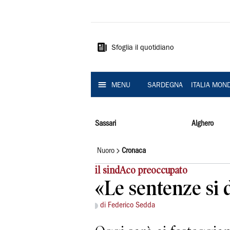
La
Nuova
Sardegna
Sfoglia il quotidiano
MENU
SARDEGNA
ITALIA MON
Sassari
Alghero
Nuoro
Cronaca
il sindAco preoccupato
«Le sentenze si 
di Federico Sedda