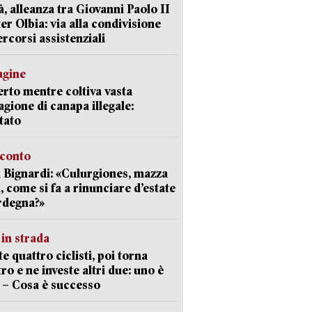
à, alleanza tra Giovanni Paolo II
er Olbia: via alla condivisione
ercorsi assistenziali
agine
rto mentre coltiva vasta
agione di canapa illegale:
tato
cconto
 Bignardi: «Culurgiones, mazza
a, come si fa a rinunciare d’estate
rdegna?»
in strada
te quattro ciclisti, poi torna
tro e ne investe altri due: uno è
 – Cosa è successo