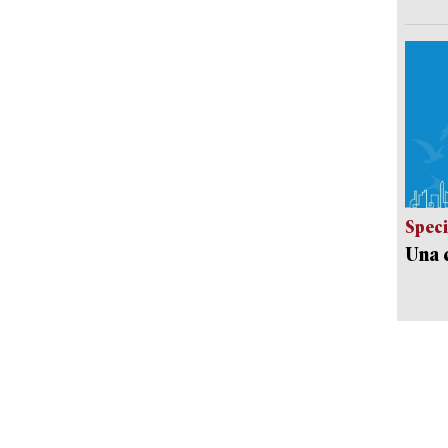
Speci
Una c