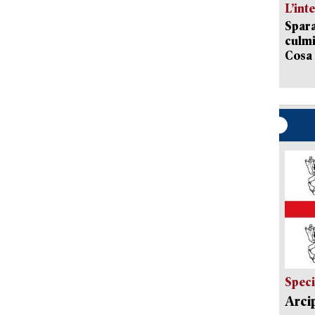
L’int
Spara
culmi
Cosa 
Speci
Arci