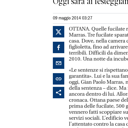
Oggi sarà ai festeggiam
09 maggio 2014 03:27
OTTANA. Quelle fucilate 
Marras. Tre fucilate sparat
casa. Dove, nella camera da
figlioletta, fino ad arrivar
terribili. Difficili da dime
2010. Una notte da incub
«Le sentenze si rispettano
garantita». Lui e la sua fa
oggi, Gian Paolo Marras, n
della sentenza – dice. Ma
ancora dentro di lui. Allora
cronaca. Ottana paese de
prima delle fucilate, 500
vennero fatti scoppiare su
servizi sociali. L’edificio
l’attentato contro la casa