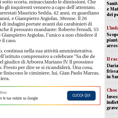
nì sotto scorta, minacciando le dimissioni. Che
Sanit
o gli inquirenti vennero a capo dell’attentato.
e Mat
arrestati Maurizio Sedda, 42 anni, ex guardiano
dei p
 anni, e Giampietro Argiolas, 38enne. Il 26
i indagini portate avanti dai carabinieri di
L’ind
anche il presunto mandante: Roberto Fenudi, 55
Scope
i Giampietro Argiolas, l’unico a non chiedere il
piant
 il caso.
arres
, continua nella sua attività amministrativa.
ell’istituto comprensivo a celebrare “Sa die de
Il ra
el giudice di Arborea Mariano IV. Il prossimo
Daria
. Presto per dire se si ricandiderà. Una cosa,
friss
 finiscono le ciminiere, lui, Gian Paolo Marras,
in Sa
iera.
Choc 
itmo:
CLICCA QUI
Inves
r le tue notizie su Google
indie
grave