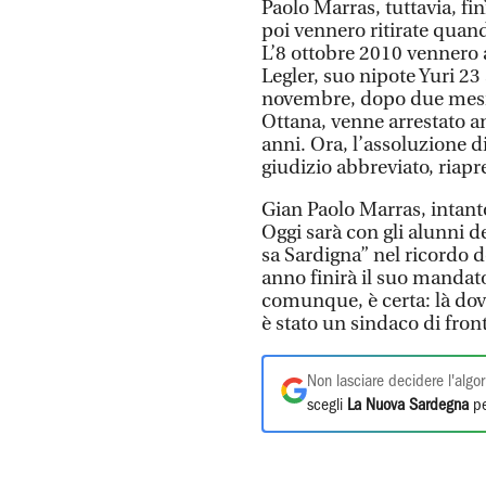
Paolo Marras, tuttavia, fi
poi vennero ritirate quand
L’8 ottobre 2010 vennero 
Legler, suo nipote Yuri 23
novembre, dopo due mesi d
Ottana, venne arrestato 
anni. Ora, l’assoluzione d
giudizio abbreviato, riapre
Gian Paolo Marras, intanto
Oggi sarà con gli alunni d
sa Sardigna” nel ricordo d
anno finirà il suo mandato
comunque, è certa: là dove
è stato un sindaco di front
Non lasciare decidere l'algor
scegli
La Nuova Sardegna
pe