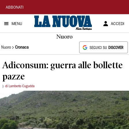
La
ABBONATI
Nuova
MENU
ACCEDI
Sardegna
Nuoro
Nuoro
Cronaca
SEGUICI SU
DISCOVER
Adiconsum: guerra alle bollette
pazze
di Lamberto Cugudda