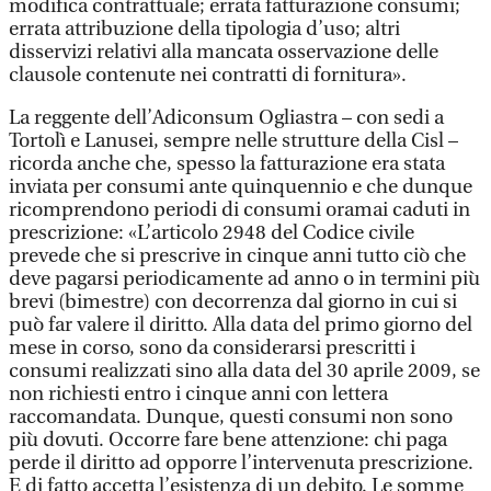
modifica contrattuale; errata fatturazione consumi;
errata attribuzione della tipologia d’uso; altri
disservizi relativi alla mancata osservazione delle
clausole contenute nei contratti di fornitura».
La reggente dell’Adiconsum Ogliastra – con sedi a
Tortolì e Lanusei, sempre nelle strutture della Cisl –
ricorda anche che, spesso la fatturazione era stata
inviata per consumi ante quinquennio e che dunque
ricomprendono periodi di consumi oramai caduti in
prescrizione: «L’articolo 2948 del Codice civile
prevede che si prescrive in cinque anni tutto ciò che
deve pagarsi periodicamente ad anno o in termini più
brevi (bimestre) con decorrenza dal giorno in cui si
può far valere il diritto. Alla data del primo giorno del
mese in corso, sono da considerarsi prescritti i
consumi realizzati sino alla data del 30 aprile 2009, se
non richiesti entro i cinque anni con lettera
raccomandata. Dunque, questi consumi non sono
più dovuti. Occorre fare bene attenzione: chi paga
perde il diritto ad opporre l’intervenuta prescrizione.
E di fatto accetta l’esistenza di un debito. Le somme