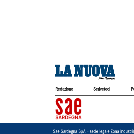
Redazione
Scriveteci
P
Sae Sardegna SpA – sede legale Zona industri