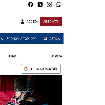
ACCEDI
ABBONATI
LA
ECONOMIA TOP1000
CERCA
Olbia
Oristano
SEGUICI SU
DISCOVER