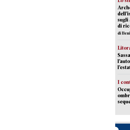
Lo st
Arche
dell’
sugli
di ri
di Ile
Litora
Sassa
l’auto
l’est
I con
Occup
ombrel
sequ