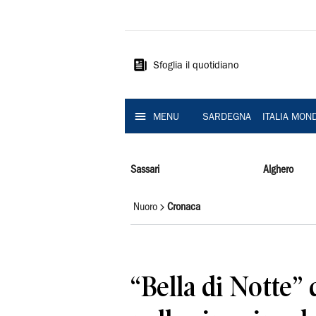
La
Nuova
Sardegna
Sfoglia il quotidiano
MENU
SARDEGNA
ITALIA MON
Sassari
Alghero
Nuoro
Cronaca
“Bella di Notte”