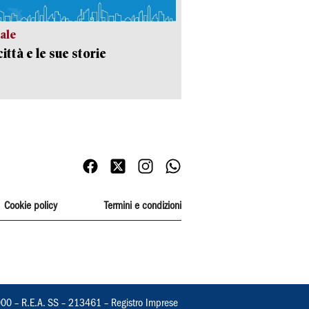
ale
ittà e le sue storie
Cookie policy
Termini e condizioni
000 – R.E.A. SS – 213461 – Registro Imprese