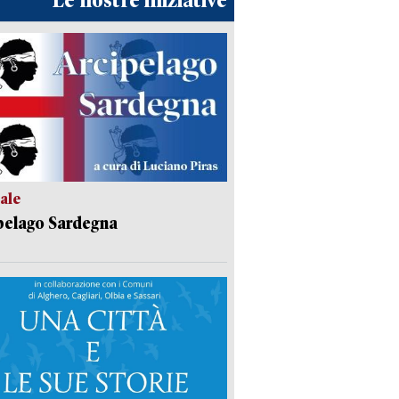
Le nostre iniziative
ale
pelago Sardegna