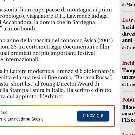
di Mas
la storia di un cupo paese di montagna ai primi
ntropologo e viaggiatore D.H. Lawrence indaga
La tr
ell'Accabadora, la donna che in Sardegna
Incid
” ai moribondi.
direz
anni 
imo anno della nascita del concorso Avisa (2004)
zioni 23 tra cortometraggi, documentari e film
di Cat
ali premiati nei più importanti festival
e internazionali.
Incid
Tampo
a in Lettere moderne a Firenze si è diplomato in
un mo
città e la sua tesi di fine corso, “Banana Rossa”,
sta (short list) al Young Director Award di
di Cat
lla Stampa Estera in Italia. Ha scritto e diretto
ra cui appunto “L'Arbitro”.
Polit
Bilan
itmo:
caso 
CLICCA QUI
l’Ese
r le tue notizie su Google