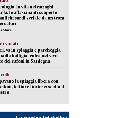
udio
ologia, la vita nei nuraghi
isola: le affascinanti scoperte
 antichi sardi svelate da un team
cercatori
nia Mura
li violati
ri, va in spiaggia e parcheggia
 sulla battigia: entra nel vivo
ate dei cafoni in Sardegna
trolli
avano la spiaggia libera con
loni, lettini e fioriere: scatta il
estro