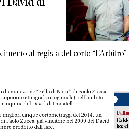
el David di
mento al regista del corto “L’Arbitro” e
 d'animazione “Bella di Notte” di Paolo Zucca,
to superiore etnografico regionale) nell'ambito
a cinquina del David di Donatello.
L’all
ra i migliori cinque cortometraggi del 2014, un
Caldo
di Paolo Zucca, già vincitore nel 2009 del David
ko: «
empre prodotto dall'Isre.