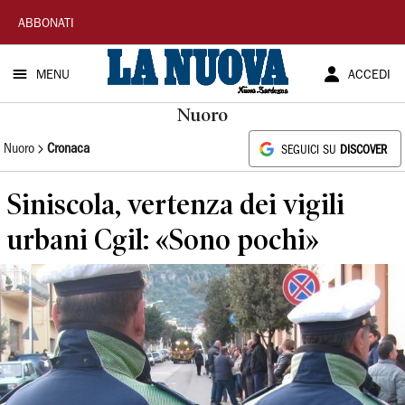
La
ABBONATI
Nuova
MENU
ACCEDI
Sardegna
Nuoro
Nuoro
Cronaca
SEGUICI SU
DISCOVER
Siniscola, vertenza dei vigili
urbani Cgil: «Sono pochi»