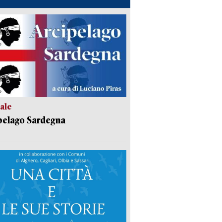
ale
pelago Sardegna