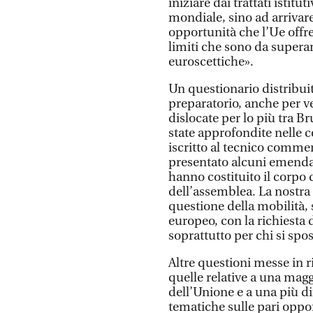
iniziare dai trattati istitu
mondiale, sino ad arrivare a
opportunità che l’Ue offre
limiti che sono da superar
euroscettiche».
Un questionario distribuit
preparatorio, anche per ve
dislocate per lo più tra B
state approfondite nelle
iscritto al tecnico commer
presentato alcuni emendam
hanno costituito il corpo d
dell’assemblea. La nostra
questione della mobilità, s
europeo, con la richiesta 
soprattutto per chi si spos
Altre questioni messe in r
quelle relative a una mag
dell’Unione e a una più di
tematiche sulle pari oppo