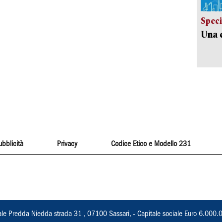
Speci
Una c
ubblicità
Privacy
Codice Etico e Modello 231
ale Predda Niedda strada 31 , 07100 Sassari, - Capitale sociale Euro 6.000.