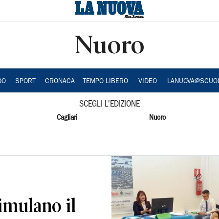
Nuoro
DO
SPORT
CRONACA
TEMPO LIBERO
VIDEO
LANUOVA@SCUO
SCEGLI L'EDIZIONE
Cagliari
Nuoro
imulano il