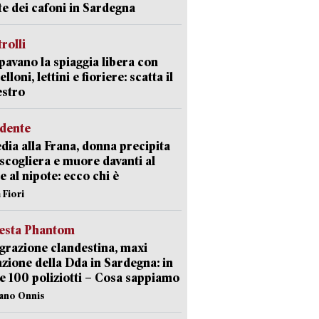
ate dei cafoni in Sardegna
trolli
avano la spiaggia libera con
loni, lettini e fioriere: scatta il
estro
idente
dia alla Frana, donna precipita
 scogliera e muore davanti al
 e al nipote: ecco chi è
 Fiori
iesta Phantom
razione clandestina, maxi
zione della Dda in Sardegna: in
e 100 poliziotti – Cosa sappiamo
iano Onnis