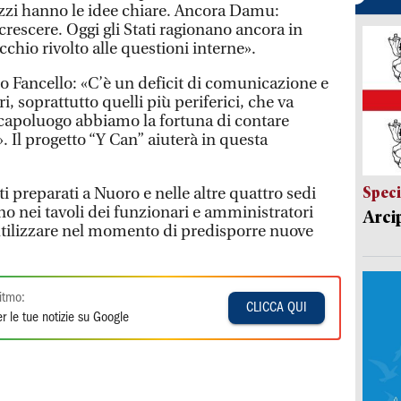
azzi hanno le idee chiare. Ancora Damu:
rescere. Oggi gli Stati ragionano ancora in
cchio rivolto alle questioni interne».
ano Fancello: «C’è un deficit di comunicazione e
i, soprattutto quelli più periferici, che va
 capoluogo abbiamo la fortuna di contare
. Il progetto “Y Can” aiuterà in questa
Speci
ti preparati a Nuoro e nelle altre quattro sedi
nno nei tavoli dei funzionari e amministratori
Arci
utilizzare nel momento di predisporre nuove
itmo:
CLICCA QUI
r le tue notizie su Google