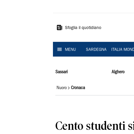
La
Nuova
Sardegna
Sfoglia il quotidiano
MENU
SARDEGNA
ITALIA MON
Sassari
Alghero
Nuoro
Cronaca
Cento studenti s