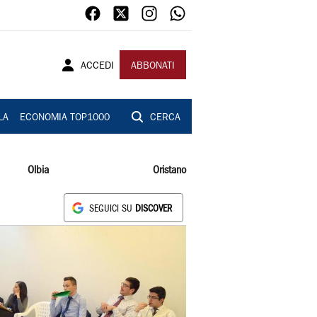
ACCEDI
ABBONATI
LA
ECONOMIA TOP1000
CERCA
Olbia
Oristano
SEGUICI SU
DISCOVER