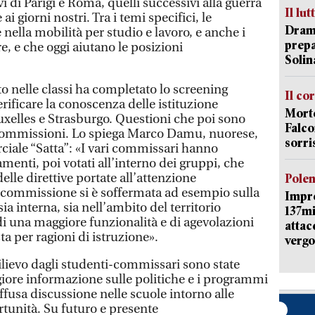
tivi di Parigi e Roma, quelli successivi alla guerra
Il lut
i giorni nostri. Tra i temi specifici, le
Dramm
 nella mobilità per studio e lavoro, e anche i
prepa
e, e che oggi aiutano le posizioni
Solin
o nelle classi ha completato lo screening
Il co
rificare la conoscenza delle istituzione
Morte
ruxelles e Strasburgo. Questioni che poi sono
Falco
 commissioni. Lo spiega Marco Damu, nuorese,
sorri
ciale “Satta”: «I vari commissari hanno
enti, poi votati all’interno dei gruppi, che
elle direttive portate all’attenzione
Pole
 commissione si è soffermata ad esempio sulla
Impr
ia interna, sia nell’ambito del territorio
137mi
di una maggiore funzionalità e di agevolazioni
attac
ta per ragioni di istruzione».
vergo
ilievo dagli studenti-commissari sono state
giore informazione sulle politiche e i programmi
ffusa discussione nelle scuole intorno alle
rtunità. Su futuro e presente