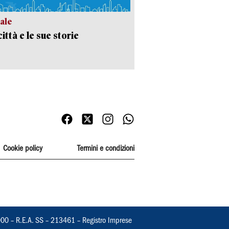
ale
ittà e le sue storie
Cookie policy
Termini e condizioni
000 – R.E.A. SS – 213461 – Registro Imprese