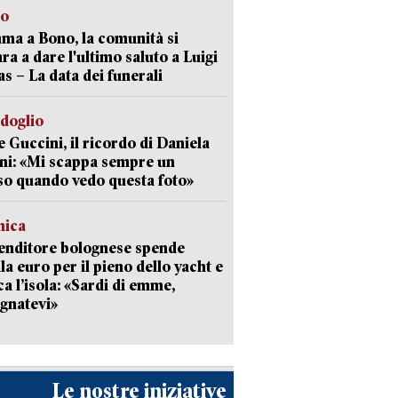
to
a a Bono, la comunità si
ra a dare l'ultimo saluto a Luigi
as – La data dei funerali
rdoglio
 Guccini, il ricordo di Daniela
ni: «Mi scappa sempre un
so quando vedo questa foto»
mica
enditore bolognese spende
la euro per il pieno dello yacht e
ca l’isola: «Sardi di emme,
gnatevi»
Le nostre iniziative