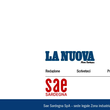
Redazione
Scriveteci
P
Sae Sardegna SpA – sede legale Zona industri