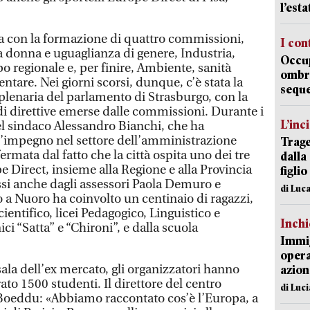
l’est
rtita con la formazione di quattro commissioni,
I con
a donna e uguaglianza di genere, Industria,
Occup
po regionale e, per finire, Ambiente, sanità
ombrel
ntare. Nei giorni scorsi, dunque, c’è stata la
sequ
plenaria del parlamento di Strasburgo, con la
di direttive emerse dalle commissioni. Durante i
L’inc
del sindaco Alessandro Bianchi, che ha
ll’impegno nel settore dell’amministrazione
Trage
ermata dal fatto che la città ospita uno dei tre
dalla
pe Direct, insieme alla Regione e alla Provincia
figlio
essi anche dagli assessori Paola Demuro e
di Luca
 a Nuoro ha coinvolto un centinaio di ragazzi,
ientifico, licei Pedagogico, Linguistico e
Inch
cnici “Satta” e “Chironi”, e dalla scuola
Immig
opera
ala dell’ex mercato, gli organizzatori hanno
azion
rato 1500 studenti. Il direttore del centro
di Luc
 Boeddu: «Abbiamo raccontato cos’è l’Europa, a