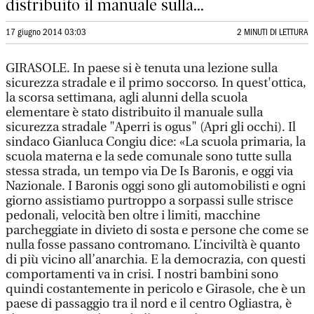
distribuito il manuale sulla...
17 giugno 2014 03:03
2 MINUTI DI LETTURA
GIRASOLE. In paese si è tenuta una lezione sulla
sicurezza stradale e il primo soccorso. In quest'ottica,
la scorsa settimana, agli alunni della scuola
elementare è stato distribuito il manuale sulla
sicurezza stradale "Aperri is ogus" (Apri gli occhi). Il
sindaco Gianluca Congiu dice: «La scuola primaria, la
scuola materna e la sede comunale sono tutte sulla
stessa strada, un tempo via De Is Baronis, e oggi via
Nazionale. I Baronis oggi sono gli automobilisti e ogni
giorno assistiamo purtroppo a sorpassi sulle strisce
pedonali, velocità ben oltre i limiti, macchine
parcheggiate in divieto di sosta e persone che come se
nulla fosse passano contromano. L’inciviltà è quanto
di più vicino all’anarchia. E la democrazia, con questi
comportamenti va in crisi. I nostri bambini sono
quindi costantemente in pericolo e Girasole, che è un
paese di passaggio tra il nord e il centro Ogliastra, è