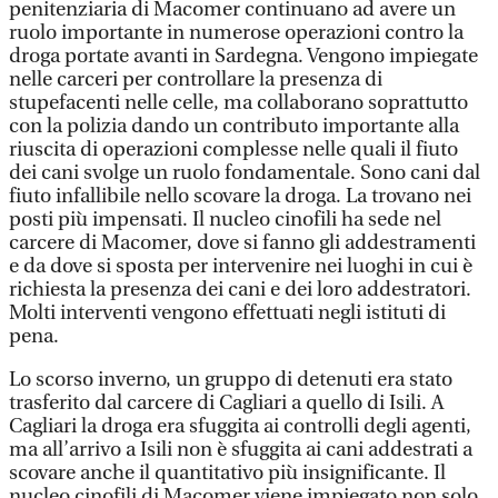
penitenziaria di Macomer continuano ad avere un
ruolo importante in numerose operazioni contro la
droga portate avanti in Sardegna. Vengono impiegate
nelle carceri per controllare la presenza di
stupefacenti nelle celle, ma collaborano soprattutto
con la polizia dando un contributo importante alla
riuscita di operazioni complesse nelle quali il fiuto
dei cani svolge un ruolo fondamentale. Sono cani dal
fiuto infallibile nello scovare la droga. La trovano nei
posti più impensati. Il nucleo cinofili ha sede nel
carcere di Macomer, dove si fanno gli addestramenti
e da dove si sposta per intervenire nei luoghi in cui è
richiesta la presenza dei cani e dei loro addestratori.
Molti interventi vengono effettuati negli istituti di
pena.
Lo scorso inverno, un gruppo di detenuti era stato
trasferito dal carcere di Cagliari a quello di Isili. A
Cagliari la droga era sfuggita ai controlli degli agenti,
ma all’arrivo a Isili non è sfuggita ai cani addestrati a
scovare anche il quantitativo più insignificante. Il
nucleo cinofili di Macomer viene impiegato non solo