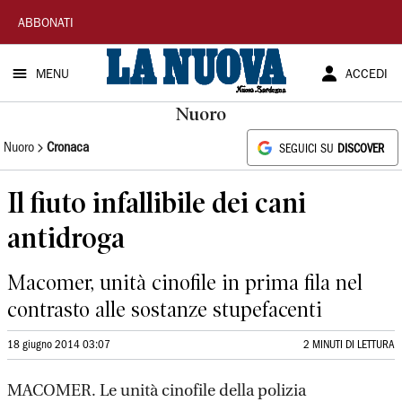
La
ABBONATI
Nuova
MENU
ACCEDI
Sardegna
Nuoro
Nuoro
Cronaca
SEGUICI SU
DISCOVER
Il fiuto infallibile dei cani
antidroga
Macomer, unità cinofile in prima fila nel
contrasto alle sostanze stupefacenti
18 giugno 2014 03:07
2 MINUTI DI LETTURA
MACOMER. Le unità cinofile della polizia