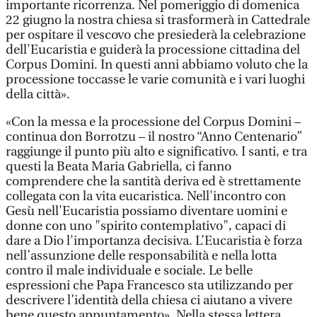
importante ricorrenza. Nel pomeriggio di domenica
22 giugno la nostra chiesa si trasformerà in Cattedrale
per ospitare il vescovo che presiederà la celebrazione
dell'Eucaristia e guiderà la processione cittadina del
Corpus Domini. In questi anni abbiamo voluto che la
processione toccasse le varie comunità e i vari luoghi
della città».
«Con la messa e la processione del Corpus Domini –
continua don Borrotzu – il nostro “Anno Centenario”
raggiunge il punto più alto e significativo. I santi, e tra
questi la Beata Maria Gabriella, ci fanno
comprendere che la santità deriva ed è strettamente
collegata con la vita eucaristica. Nell'incontro con
Gesù nell'Eucaristia possiamo diventare uomini e
donne con uno "spirito contemplativo", capaci di
dare a Dio l'importanza decisiva. L’Eucaristia è forza
nell’assunzione delle responsabilità e nella lotta
contro il male individuale e sociale. Le belle
espressioni che Papa Francesco sta utilizzando per
descrivere l’identità della chiesa ci aiutano a vivere
bene questo appuntamento». Nella stessa lettera,