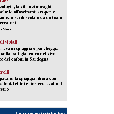
udio
ologia, la vita nei nuraghi
isola: le affascinanti scoperte
 antichi sardi svelate da un team
cercatori
nia Mura
li violati
ri, va in spiaggia e parcheggia
 sulla battigia: entra nel vivo
ate dei cafoni in Sardegna
trolli
avano la spiaggia libera con
loni, lettini e fioriere: scatta il
estro