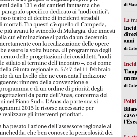
blemi della 131 e dei cantieri fantasma che
di Mas
paragrafo specifico dedicato ai “nodi critici”,
 raso teatro di decine di incidenti stradali
La tr
li mortali. Tra questi c’è quello di Campeda,
Incid
 più avanti lo svincolo di Mulargia, due innesti
direz
ella cui eliminazione si parla da un decennio
anni 
cretamente con la realizzazione delle opere
di Cat
be essere la volta buona. «Il programma degli
mento delle progettazioni dei cosiddetti “nodi
bale stilato al termine dell’incontro –, così come
Incid
 della Giunta regionale n. 5/47 del 11 febbraio
Tampo
to di un livello che ne consenta l’indizione
un mo
seguente: rinnovo della convenzione e
di Cat
programma e di un ordine di priorità degli
progettazioni da parte dell’Anas, conferma del
Polit
ni nel Piano Sud». L’Anas da parte sua si
ogrammi 2015 le risorse necessarie per
Bilan
realizzare gli interventi prioritari.
caso 
l’Ese
à ha pesato l’azione dell’assessore regionale ai
ninchedda, che ben conosce la pericolosità dei