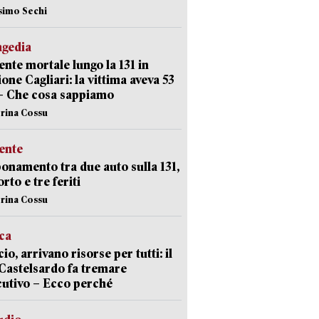
simo Sechi
agedia
ente mortale lungo la 131 in
ione Cagliari: la vittima aveva 53
– Che cosa sappiamo
erina Cossu
ente
namento tra due auto sulla 131,
rto e tre feriti
erina Cossu
ica
cio, arrivano risorse per tutti: il
Castelsardo fa tremare
cutivo – Ecco perché