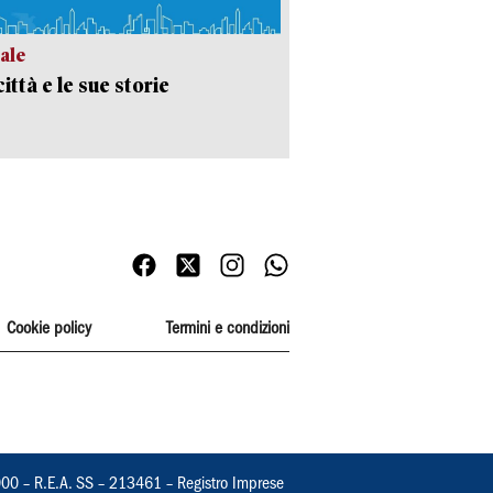
ale
ittà e le sue storie
Cookie policy
Termini e condizioni
000 – R.E.A. SS – 213461 – Registro Imprese