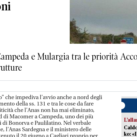
oni
 Campeda e Mulargia tra le priorità Acco
rutture
” che impediva l’avvio anche a nord degli
nto della ss. 131 e tra le cose da fare
iticità che l’Anas non ha mai eliminato,
rd di Macomer a Campeda, uno dei più
L’all
i di Bonorva e Paulilatino. Nel verbale
Caldo
e, l’Anas Sardegna e il ministero delle
ko: «
tenuto il 20 giugno a Cagliari proprio per