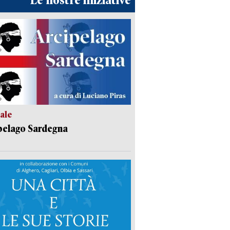
Le nostre iniziative
ale
pelago Sardegna