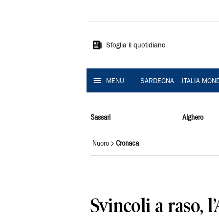
La
Nuova
Sardegna
Sfoglia il quotidiano
MENU
SARDEGNA
ITALIA MON
Sassari
Alghero
Nuoro
Cronaca
Svincoli a raso, l