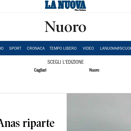
Nuoro
DO
SPORT
CRONACA
TEMPO LIBERO
VIDEO
LANUOVA@SCUO
SCEGLI L'EDIZIONE
Cagliari
Nuoro
’Anas riparte