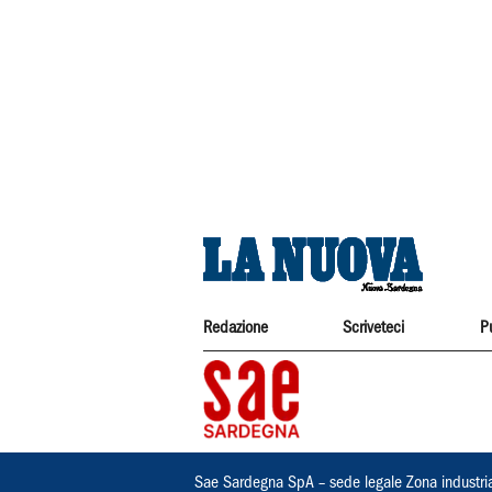
Redazione
Scriveteci
P
Sae Sardegna SpA – sede legale Zona industri