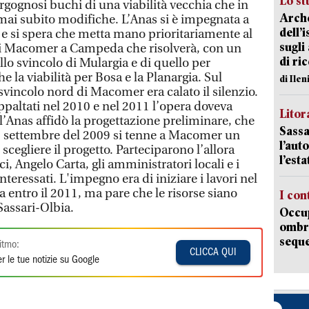
Lo st
ergognosi buchi di una viabilità vecchia che in
Arche
ai subito modifiche. L’Anas si è impegnata a
dell’
 e si spera che metta mano prioritariamente al
sugli
 di Macomer a Campeda che risolverà, con un
di ri
llo svincolo di Mulargia e di quello per
la viabilità per Bosa e la Planargia. Sul
di Ile
 svincolo nord di Macomer era calato il silenzio.
ppaltati nel 2010 e nel 2011 l’opera doveva
Litora
l’Anas affidò la progettazione preliminare, che
Sassa
30 settembre del 2009 si tenne a Macomer un
l’auto
scegliere il progetto. Parteciparono l’allora
l’est
i, Angelo Carta, gli amministratori locali e i
nteressati. L'impegno era di iniziare i lavori nel
a entro il 2011, ma pare che le risorse siano
I con
Sassari-Olbia.
Occup
ombrel
sequ
itmo:
CLICCA QUI
r le tue notizie su Google