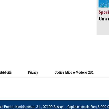
Speci
Una c
ubblicità
Privacy
Codice Etico e Modello 231
ale Predda Niedda strada 31 , 07100 Sassari, - Capitale sociale Euro 6.000.