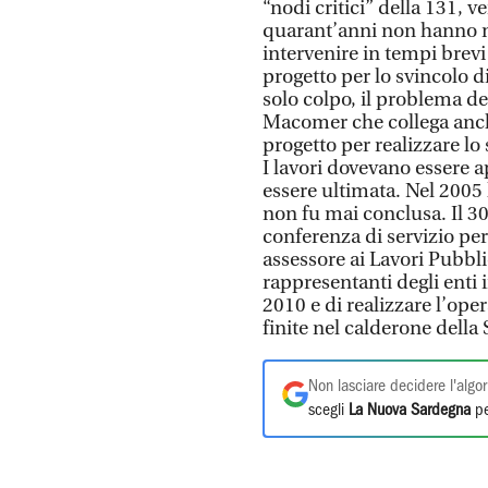
“nodi critici” della 131, v
quarant’anni non hanno m
intervenire in tempi brevi
progetto per lo svincolo
solo colpo, il problema de
Macomer che collega anche 
progetto per realizzare lo
I lavori dovevano essere a
essere ultimata. Nel 2005 
non fu mai conclusa. Il 
conferenza di servizio per 
assessore ai Lavori Pubblic
rappresentanti degli enti i
2010 e di realizzare l’oper
finite nel calderone della 
Non lasciare decidere l'algor
scegli
La Nuova Sardegna
pe