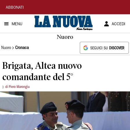
La
ABBONATI
Nuova
MENU
ACCEDI
Sardegna
Nuoro
Nuoro
Cronaca
SEGUICI SU
DISCOVER
Brigata, Altea nuovo
comandante del 5°
di Piero Marongiu