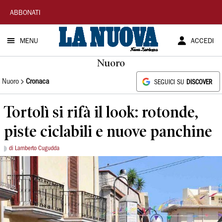
La
ABBONATI
Nuova
MENU
ACCEDI
Sardegna
Nuoro
Nuoro
Cronaca
SEGUICI SU
DISCOVER
Tortolì si rifà il look: rotonde,
piste ciclabili e nuove panchine
di Lamberto Cugudda