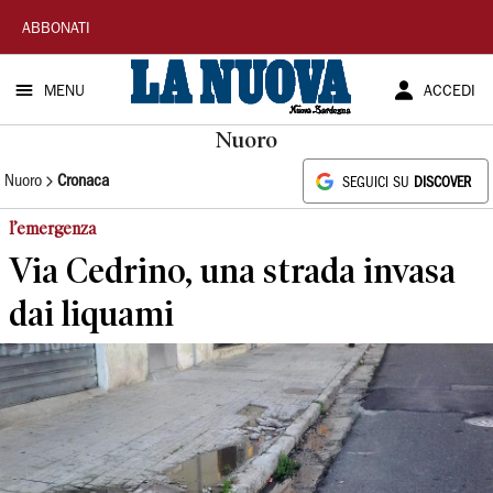
La
ABBONATI
Nuova
MENU
ACCEDI
Sardegna
Nuoro
Nuoro
Cronaca
SEGUICI SU
DISCOVER
l’emergenza
Via Cedrino, una strada invasa
dai liquami