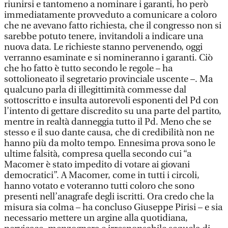
riunirsi e tantomeno a nominare i garanti, ho però
immediatamente provveduto a comunicare a coloro
che ne avevano fatto richiesta, che il congresso non si
sarebbe potuto tenere, invitandoli a indicare una
nuova data. Le richieste stanno pervenendo, oggi
verranno esaminate e si nomineranno i garanti. Ciò
che ho fatto è tutto secondo le regole – ha
sottolioneato il segretario provinciale uscente –. Ma
qualcuno parla di illegittimità commesse dal
sottoscritto e insulta autorevoli esponenti del Pd con
l’intento di gettare discredito su una parte del partito,
mentre in realtà danneggia tutto il Pd. Meno che se
stesso e il suo dante causa, che di credibilità non ne
hanno più da molto tempo. Ennesima prova sono le
ultime falsità, compresa quella secondo cui “a
Macomer è stato impedito di votare ai giovani
democratici”. A Macomer, come in tutti i circoli,
hanno votato e voteranno tutti coloro che sono
presenti nell’anagrafe degli iscritti. Ora credo che la
misura sia colma – ha concluso Giuseppe Pirisi – e sia
necessario mettere un argine alla quotidiana,