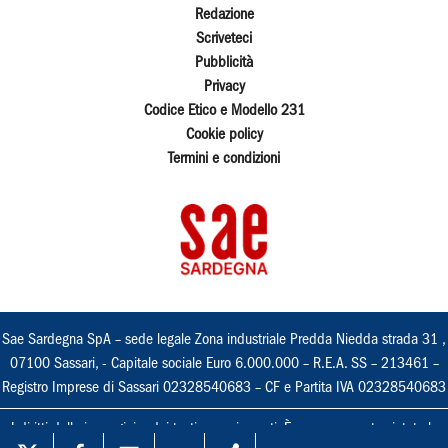
Redazione
Scriveteci
Pubblicità
Privacy
Codice Etico e Modello 231
Cookie policy
Termini e condizioni
Sae Sardegna SpA – sede legale Zona industriale Predda Niedda strada 31 ,
07100 Sassari, - Capitale sociale Euro 6.000.000 – R.E.A. SS – 213461 –
Registro Imprese di Sassari 02328540683 – CF e Partita IVA 02328540683
I diritti delle immagini e dei testi sono riservati. È espressamente vietata la