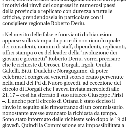
i motivi dei rinvii dei congressi in numerosi paesi
della provincia e replicato con durezza a tutte le
critiche, prendendosela in particolare con il
consigliere regionale Roberto Deriu.
«Nel merito delle false e fuorvianti dichiarazioni
apparse sulla stampa da parte di non ricordo quale
dei consulenti, uomini di staff, dipendenti, replicanti,
uffici stampa o ex del leader della “rivoluzione dei
giovani e giovinetti” Roberto Deriu, vorrei precisare
che le richieste di Orosei, Dorgali, Irgoli, Onifai,
Galtellì, Bitti, Dualchi e Noragugume, di poter
celebrare i congressi venerdì scorso erano pervenute
nella mail del Pd di Nuoro giovedì, ad eccezione del
circolo di Dorgali che l’aveva inviata mercoledì alle
21,17 – così ha sferrato il suo attacco Giuseppe Pirisi
–. E anche per il circolo di Ottana è stato deciso il
rinvio in seguito alle rimostranze di un commissario,
nonostante avesse avanzato la richiesta da tempo.
Sono stato informato delle richieste solo dopo le 19 di
giovedì. Quindi la Commissione era impossibilitata a