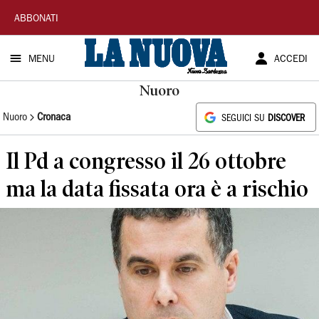
La
ABBONATI
Nuova
MENU
ACCEDI
Sardegna
Nuoro
Nuoro
Cronaca
SEGUICI SU
DISCOVER
Il Pd a congresso il 26 ottobre
ma la data fissata ora è a rischio