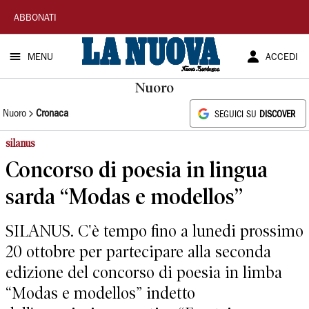
La
ABBONATI
Nuova
MENU
ACCEDI
Sardegna
Nuoro
Nuoro
Cronaca
SEGUICI SU
DISCOVER
silanus
Concorso di poesia in lingua
sarda “Modas e modellos”
SILANUS. C'è tempo fino a lunedi prossimo
20 ottobre per partecipare alla seconda
edizione del concorso di poesia in limba
“Modas e modellos” indetto