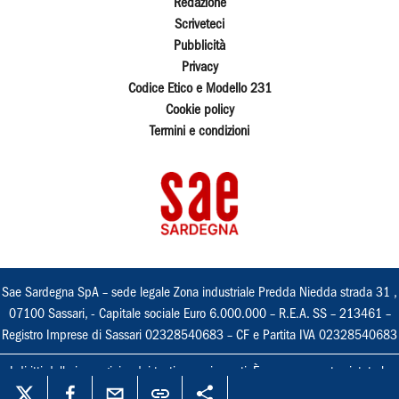
Redazione
Scriveteci
Pubblicità
Privacy
Codice Etico e Modello 231
Cookie policy
Termini e condizioni
Sae Sardegna SpA – sede legale Zona industriale Predda Niedda strada 31 ,
07100 Sassari, - Capitale sociale Euro 6.000.000 – R.E.A. SS – 213461 –
Registro Imprese di Sassari 02328540683 – CF e Partita IVA 02328540683
I diritti delle immagini e dei testi sono riservati. È espressamente vietata la
loro riproduzione con qualsiasi mezzo e l'adattamento totale o parziale.