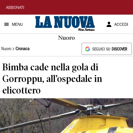
La
ABBONATI
Nuova
MENU
ACCEDI
Sardegna
Nuoro
Nuoro
Cronaca
SEGUICI SU
DISCOVER
Bimba cade nella gola di
Gorroppu, all’ospedale in
elicottero