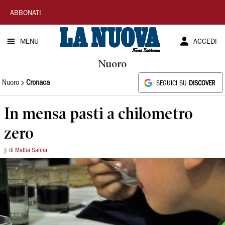
La
ABBONATI
Nuova
MENU
ACCEDI
Sardegna
Nuoro
Nuoro
Cronaca
SEGUICI SU
DISCOVER
In mensa pasti a chilometro
zero
di Mattia Sanna