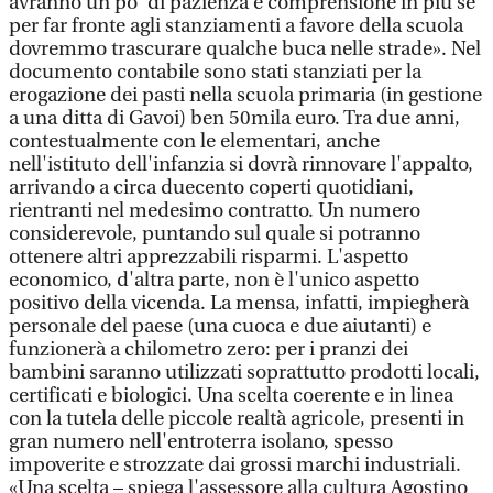
avranno un po' di pazienza e comprensione in più se
per far fronte agli stanziamenti a favore della scuola
dovremmo trascurare qualche buca nelle strade». Nel
documento contabile sono stati stanziati per la
erogazione dei pasti nella scuola primaria (in gestione
a una ditta di Gavoi) ben 50mila euro. Tra due anni,
contestualmente con le elementari, anche
nell'istituto dell'infanzia si dovrà rinnovare l'appalto,
arrivando a circa duecento coperti quotidiani,
rientranti nel medesimo contratto. Un numero
considerevole, puntando sul quale si potranno
ottenere altri apprezzabili risparmi. L'aspetto
economico, d'altra parte, non è l'unico aspetto
positivo della vicenda. La mensa, infatti, impiegherà
personale del paese (una cuoca e due aiutanti) e
funzionerà a chilometro zero: per i pranzi dei
bambini saranno utilizzati soprattutto prodotti locali,
certificati e biologici. Una scelta coerente e in linea
con la tutela delle piccole realtà agricole, presenti in
gran numero nell'entroterra isolano, spesso
impoverite e strozzate dai grossi marchi industriali.
«Una scelta – spiega l'assessore alla cultura Agostino