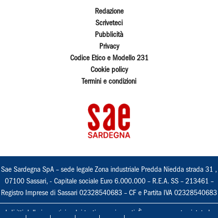
Redazione
Scriveteci
Pubblicità
Privacy
Codice Etico e Modello 231
Cookie policy
Termini e condizioni
Sae Sardegna SpA – sede legale Zona industriale Predda Niedda strada 31 ,
07100 Sassari, - Capitale sociale Euro 6.000.000 – R.E.A. SS – 213461 –
Registro Imprese di Sassari 02328540683 – CF e Partita IVA 02328540683
I diritti delle immagini e dei testi sono riservati. È espressamente vietata la