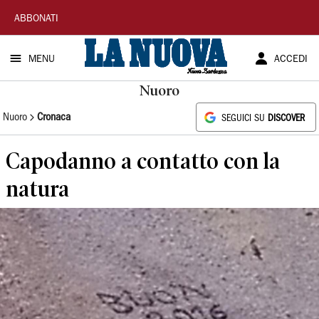
La
ABBONATI
Nuova
MENU
ACCEDI
Sardegna
Nuoro
Nuoro
Cronaca
SEGUICI SU
DISCOVER
Capodanno a contatto con la
natura