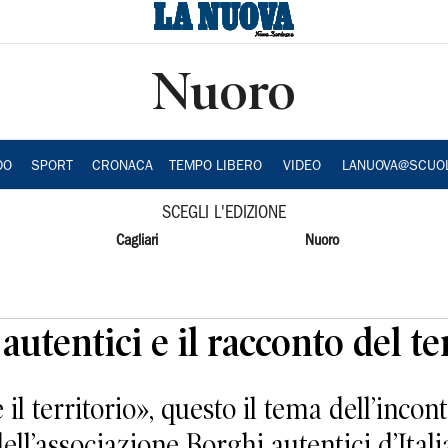
Nuoro
DO
SPORT
CRONACA
TEMPO LIBERO
VIDEO
LANUOVA@SCUO
SCEGLI L'EDIZIONE
Cagliari
Nuoro
 autentici e il racconto del te
 territorio», questo il tema dell’incon
dell’associazione Borghi autentici d’Itali