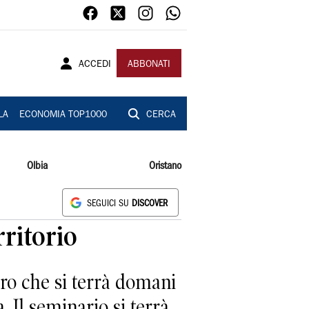
ACCEDI
ABBONATI
LA
ECONOMIA TOP1000
CERCA
Olbia
Oristano
SEGUICI SU
DISCOVER
rritorio
tro che si terrà domani
a. Il seminario si terrà