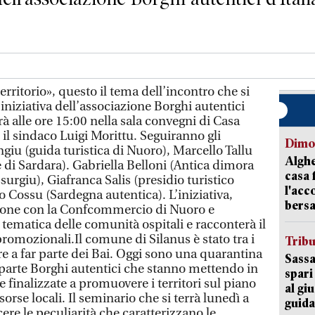
rritorio», questo il tema dell’incontro che si
iniziativa dell’associazione Borghi autentici
errà alle ore 15:00 nella sala convegni di Casa
 il sindaco Luigi Morittu. Seguiranno gli
Dimo
ngiu (guida turistica di Nuoro), Marcello Tallu
Alghe
 di Sardara). Gabriella Belloni (Antica dimora
casa 
urgiu), Giafranca Salis (presidio turistico
l'acc
o Cossu (Sardegna autentica). L’iniziativa,
bersa
zione con la Confcommercio di Nuoro e
 tematica delle comunità ospitali e racconterà il
e promozionali.Il comune di Silanus è stato tra i
Trib
e a far parte dei Bai. Oggi sono una quarantina
Sassa
parte Borghi autentici che stanno mettendo in
spari
ve finalizzate a promuovere i territori sul piano
al giu
isorse locali. Il seminario che si terrà lunedì a
guida
ere le peculiarità che caratterizzano le