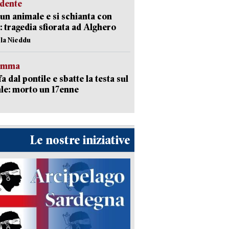
idente
 un animale e si schianta con
o: tragedia sfiorata ad Alghero
ola Nieddu
ramma
fa dal pontile e sbatte la testa sul
le: morto un 17enne
Le nostre iniziative