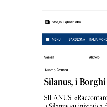
La
Nuova
Sardegna
Sfoglia il quotidiano
MENU
SARDEGNA
ITALIA MON
Sassari
Alghero
Nuoro
Cronaca
Silanus, i Borghi
SILANUS. «Raccontare il
a Silanus su iniziativa 