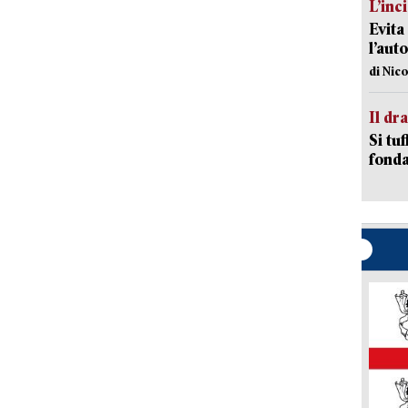
L’inc
Evita
l’aut
di Nic
Il d
Si tuf
fonda