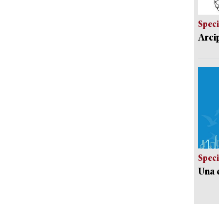
Speci
Arci
Speci
Una c