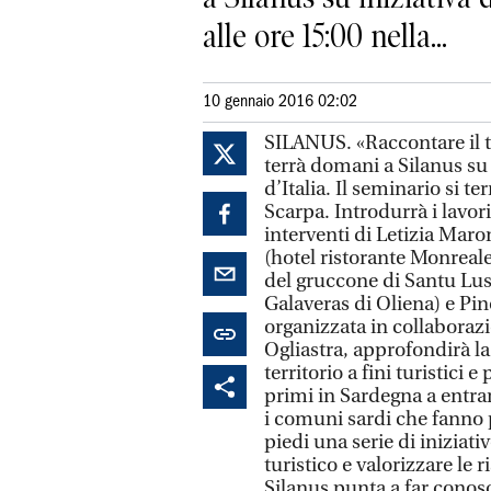
alle ore 15:00 nella...
10 gennaio 2016 02:02
SILANUS. «Raccontare il te
terrà domani a Silanus su 
d’Italia. Il seminario si t
Scarpa. Introdurrà i lavori
interventi di Letizia Maro
(hotel ristorante Monreale
del gruccone di Santu Luss
Galaveras di Oliena) e Pin
organizzata in collabora
Ogliastra, approfondirà la
territorio a fini turistici 
primi in Sardegna a entrar
i comuni sardi che fanno 
piedi una serie di iniziati
turistico e valorizzare le r
Silanus punta a far conosc