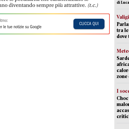
di Luca
nno diventando sempre più attrattive.
(t.c.)
Valig
itmo:
Parla
CLICCA QUI
r le tue notizie su Google
tra l
dove 
Mete
Sarde
afric
calor
zone 
I soc
Choc 
malor
accas
criti