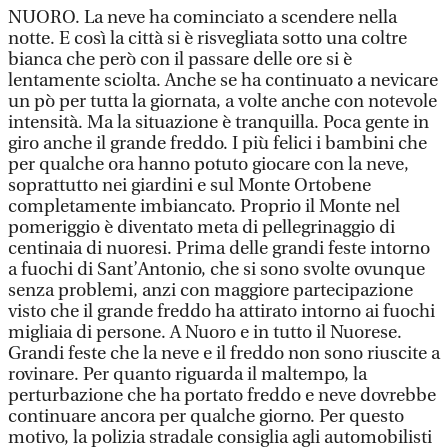
NUORO. La neve ha cominciato a scendere nella
notte. E così la città si è risvegliata sotto una coltre
bianca che però con il passare delle ore si è
lentamente sciolta. Anche se ha continuato a nevicare
un pò per tutta la giornata, a volte anche con notevole
intensità. Ma la situazione è tranquilla. Poca gente in
giro anche il grande freddo. I più felici i bambini che
per qualche ora hanno potuto giocare con la neve,
soprattutto nei giardini e sul Monte Ortobene
completamente imbiancato. Proprio il Monte nel
pomeriggio è diventato meta di pellegrinaggio di
centinaia di nuoresi. Prima delle grandi feste intorno
a fuochi di Sant’Antonio, che si sono svolte ovunque
senza problemi, anzi con maggiore partecipazione
visto che il grande freddo ha attirato intorno ai fuochi
migliaia di persone. A Nuoro e in tutto il Nuorese.
Grandi feste che la neve e il freddo non sono riuscite a
rovinare. Per quanto riguarda il maltempo, la
perturbazione che ha portato freddo e neve dovrebbe
continuare ancora per qualche giorno. Per questo
motivo, la polizia stradale consiglia agli automobilisti