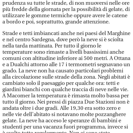
prudenza su tutte le strade, di non muoversi nelle ore
più fredde della giornata per la possibilità di gelate, di
utilizzare le gomme termiche oppure avere le catene
a bordo e poi, soprattutto, grande attenzione.
Strade e tetti imbiancati anche nei paesi del Marghine
e nel centro Sardegna, dove però la neve si è sciolta
nella tarda mattinata. Per tutto il giorno le
temperature sono rimaste a livelli bassissimi anche
comuni con altitudine inferiore ai 500 metri. A Ottana
e a Dualchi attorno alle 17 i termometri segnavano un
grado. La neve non ha causato particolari problemi
alla circolazione sulle strade della zona. Negli abitati è
cambiato solo il paesaggio per qualche ora: tetti e
giardini bianchi con qualche traccia di neve nelle vie.
A Macomer la temperatura è rimasta molto bassa per
tutto il giorno. Nei pressi di piazza Due Stazioni non è
andata oltre i due gradi. Alle 19,30 era sotto zero e
nelle vie dell’abitato si notavano molte pozzanghere
gelate. La neve ha acceso le speranze di bambini e
studenti per una vacanza fuori programma, invece si