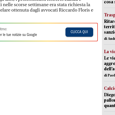
cosa
 nelle scorse settimane era stata richiesta la
elare ottenuta dagli avvocati Riccardo Floris e
Trasp
Ritar
terri
itmo:
sanzi
CLICCA QUI
r le tue notizie su Google
di And
La vi
Le vi
aggre
dell’
di Pao
Calci
Diego
pallo
quant