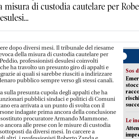
lla misura di custodia cautelare per Ro
sulesi...
e dopo diversi mesi. Il tribunale del riesame
 revoca della misura di custodia cautelare per
eddio, professionisti desulesi coinvolti
che ha travolto un presunto giro di appalti e
Sos d
grazie ai quali si sarebbe riusciti a indirizzare
Emerg
denaro pubblico sempre verso gli stessi canali.
stocc
racco
sta sulla presunta cupola degli appalti che ha
risch
funzionari pubblici sindaci e politici di Comuni
succ
ano era arrivata a un punto di svolta con il
ersone indagate prima ancora della conclusione
el sostituto procuratore Armando Mammone.
Le in
ano ancora alle prese con le misure di custodia
Atten
sottoposti da diversi mesi. In carcere a
impre
li altri, i professionisti Roberto Zanda e