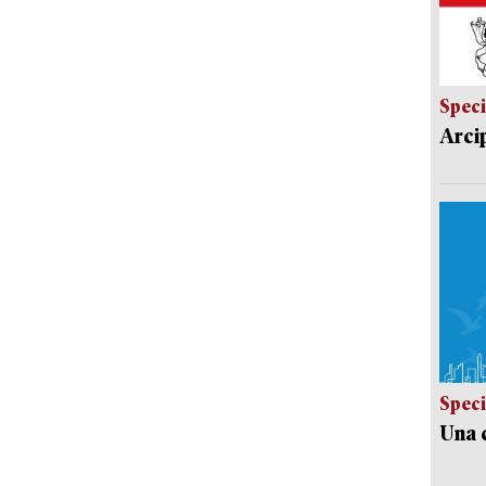
Speci
Arci
Speci
Una c