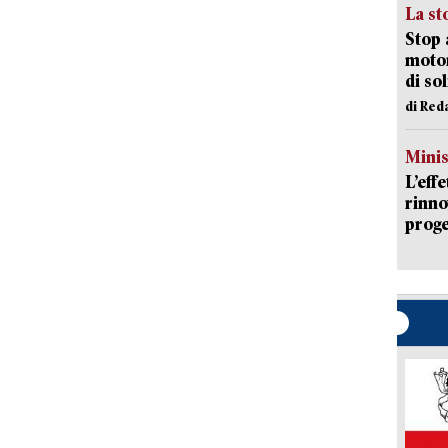
La st
Stop 
motor
di so
di Red
Mini
L’eff
rinno
proge