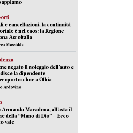
 sappiamo
orti
di e cancellazioni, la continuità
toriale è nel caos: la Regione
ona Aeroitalia
rea Massidda
olenza
ene negato il noleggio dell’auto e
disce la dipendente
aeroporto: choc a Olbia
lo Ardovino
o
 Armando Maradona, all’asta il
ne della “Mano di Dio” – Ecco
o vale