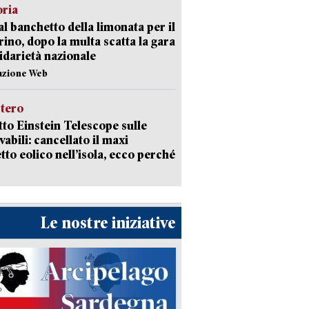
oria
al banchetto della limonata per il
ino, dopo la multa scatta la gara
lidarietà nazionale
azione Web
stero
etto Einstein Telescope sulle
vabili: cancellato il maxi
tto eolico nell’isola, ecco perché
Le nostre iniziative