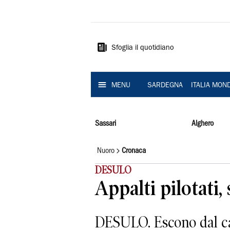
La
Nuova
Sardegna
Sfoglia il quotidiano
MENU
SARDEGNA
ITALIA MON
Sassari
Alghero
Nuoro
Cronaca
DESULO
Appalti pilotati,
DESULO. Escono dal car