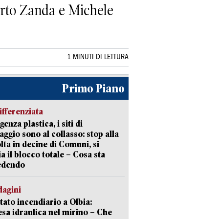
berto Zanda e Michele
1 MINUTI DI LETTURA
Primo Piano
ifferenziata
enza plastica, i siti di
aggio sono al collasso: stop alla
lta in decine di Comuni, si
ia il blocco totale – Cosa sta
edendo
dagini
tato incendiario a Olbia:
sa idraulica nel mirino – Che