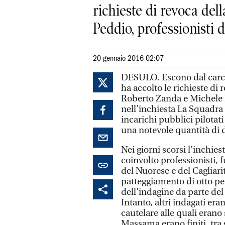
richieste di revoca de
Peddio, professionisti de
20 gennaio 2016 02:07
DESULO. Escono dal carcer
ha accolto le richieste di
Roberto Zanda e Michele P
nell’inchiesta La Squadra 
incarichi pubblici pilotati 
una notevole quantità di 
Nei giorni scorsi l’inchie
coinvolto professionisti, 
del Nuorese e del Cagliarit
patteggiamento di otto p
dell’indagine da parte d
Intanto, altri indagati er
cautelare alle quali erano 
Massama erano finiti, tra g