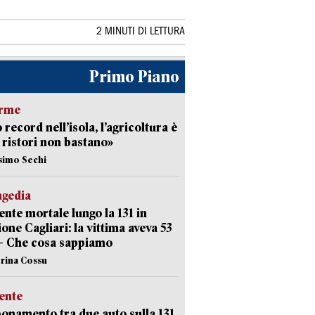
2 MINUTI DI LETTURA
Primo Piano
arme
 record nell’isola, l’agricoltura è
I ristori non bastano»
simo Sechi
agedia
ente mortale lungo la 131 in
ione Cagliari: la vittima aveva 53
– Che cosa sappiamo
erina Cossu
ente
namento tra due auto sulla 131,