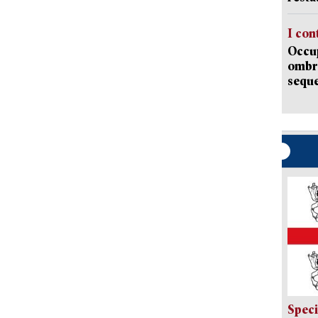
I con
Occup
ombrel
sequ
Speci