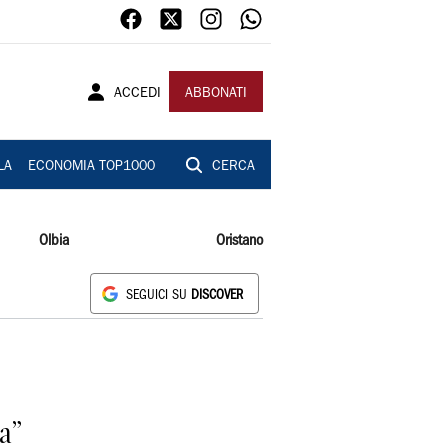
ACCEDI
ABBONATI
LA
ECONOMIA TOP1000
CERCA
Olbia
Oristano
SEGUICI SU
DISCOVER
a”