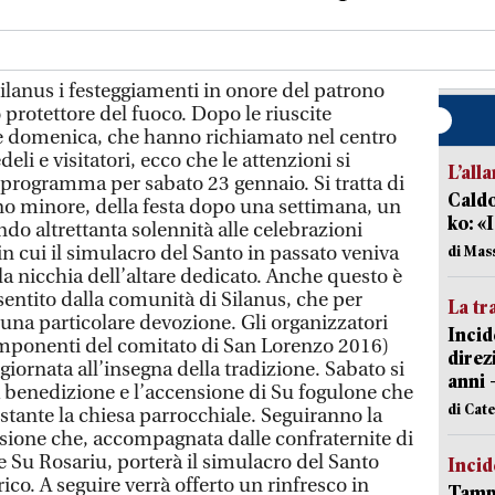
lanus i festeggiamenti in onore del patrono
protettore del fuoco. Dopo le riuscite
 e domenica, che hanno richiamato nel centro
li e visitatori, ecco che le attenzioni si
L’all
 programma per sabato 23 gennaio. Si tratta di
Caldo
ono minore, della festa dopo una settimana, un
ko: «
o altrettanta solennità alle celebrazioni
 in cui il simulacro del Santo in passato veniva
di Mas
a nicchia dell’altare dedicato. Anche questo è
ntito dalla comunità di Silanus, che per
La tr
una particolare devozione. Gli organizzatori
Incid
componenti del comitato di San Lorenzo 2016)
direz
rnata all’insegna della tradizione. Sabato si
anni 
la benedizione e l’accensione di Su fogulone che
di Cat
istante la chiesa parrocchiale. Seguiranno la
sione che, accompagnata dalle confraternite di
 Su Rosariu, porterà il simulacro del Santo
Incid
rico. A seguire verrà offerto un rinfresco in
Tampo