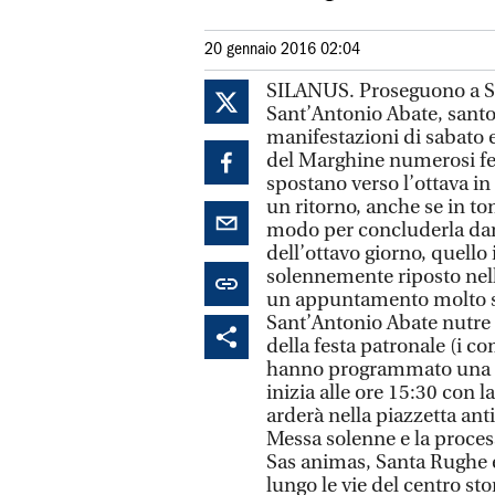
20 gennaio 2016 02:04
SILANUS. Proseguono a Si
Sant’Antonio Abate, santo 
manifestazioni di sabato
del Marghine numerosi fede
spostano verso l’ottava in
un ritorno, anche se in t
modo per concluderla dand
dell’ottavo giorno, quello
solennemente riposto nell
un appuntamento molto se
Sant’Antonio Abate nutre 
della festa patronale (i 
hanno programmato una gio
inizia alle ore 15:30 con 
arderà nella piazzetta ant
Messa solenne e la proces
Sas animas, Santa Rughe e
lungo le vie del centro sto