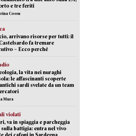
rto e tre feriti
erina Cossu
ica
cio, arrivano risorse per tutti: il
Castelsardo fa tremare
cutivo – Ecco perché
udio
ologia, la vita nei nuraghi
isola: le affascinanti scoperte
 antichi sardi svelate da un team
cercatori
nia Mura
li violati
ri, va in spiaggia e parcheggia
 sulla battigia: entra nel vivo
ate dei cafoni in Sardegna