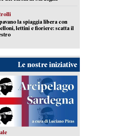
trolli
avano la spiaggia libera con
loni, lettini e fioriere: scatta il
estro
Le nostre iniziative
ale