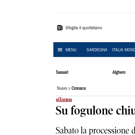
La
Nuova
Sardegna
Sfoglia il quotidiano
MENU
SARDEGNA
ITALIA MON
Sassari
Alghero
Nuoro
Cronaca
silanus
Su fogulone chiu
Sabato la processione 