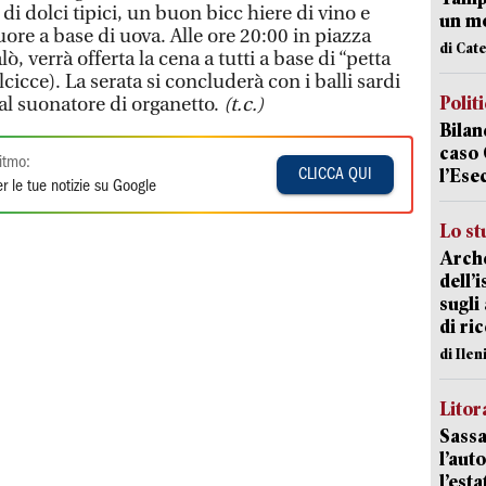
di dolci tipici, un buon bicc hiere di vino e
un mo
ore a base di uova. Alle ore 20:00 in piazza
di Cat
ò, verrà offerta la cena a tutti a base di “petta
lcicce). La serata si concluderà con i balli sardi
Polit
l suonatore di organetto.
(t.c.)
Bilan
caso 
itmo:
l’Ese
CLICCA QUI
r le tue notizie su Google
Lo st
Arche
dell’
sugli
di ri
di Ile
Litora
Sassa
l’auto
l’est