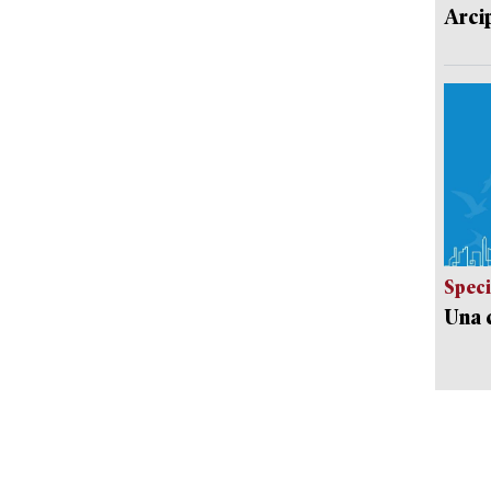
Arci
Speci
Una c